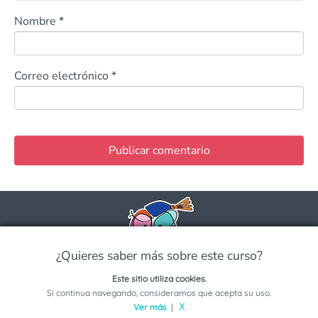
Nombre
*
Correo electrónico
*
¿Quieres saber más sobre este curso?
Este sitio utiliza cookies.
Solicita información sobre este programa
La página donde puedes encontrar toda la info sobre
Si continua navegando, consideramos que acepta su uso.
Ver más
|
X
Universidades, Carreras, Universidades en Línea, Guías y