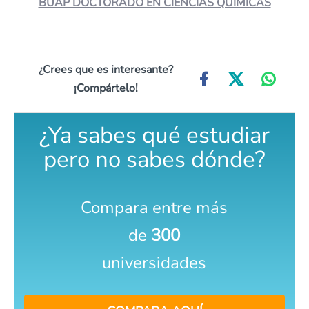
BUAP DOCTORADO EN CIENCIAS QUÍMICAS
¿Crees que es interesante?
¡Compártelo!
¿Ya sabes qué estudiar
pero no sabes dónde?
Compara entre más
de
300
universidades