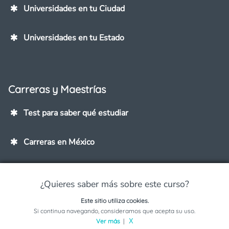
Universidades en tu Ciudad
Universidades en tu Estado
Carreras y Maestrías
Test para saber qué estudiar
Carreras en México
Maestrías
¿Quieres saber más sobre este curso?
Carreras mejor pagadas
Este sitio utiliza cookies.
Solicita información sobre este programa
Si continua navegando, consideramos que acepta su uso.
Ver más
|
X