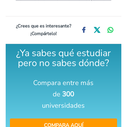
¿Crees que es interesante?
¡Compártelo!
¿Ya sabes qué estudiar
pero no sabes dónde?
Compara entre más
de
300
universidades
COMPARA AQUÍ