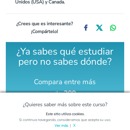
Unidos (USA) y Canada.
¿Crees que es interesante?
¡Compártelo!
¿Ya sabes qué estudiar
pero no sabes dónde?
Compara entre más
de
300
universidades
¿Quieres saber más sobre este curso?
Este sitio utiliza cookies.
Solicita información sobre este programa
Si continua navegando, consideramos que acepta su uso.
COMPARA AQUÍ
Ver más
|
X