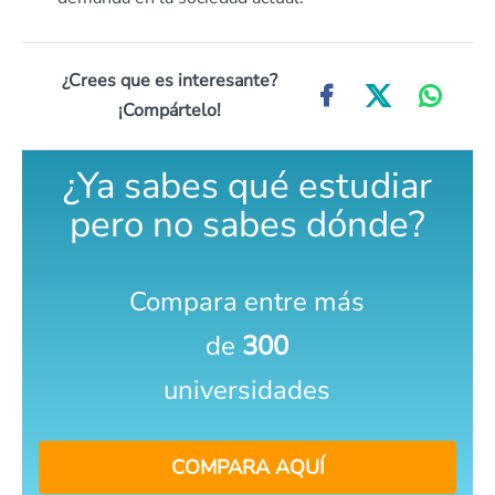
¿Crees que es interesante?
¡Compártelo!
¿Ya sabes qué estudiar
pero no sabes dónde?
Compara entre más
de
300
universidades
COMPARA AQUÍ