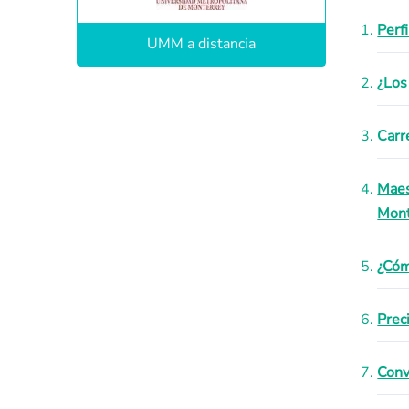
Perf
UMM a distancia
¿Los
Carr
Maes
Mont
¿Cóm
Prec
Conv