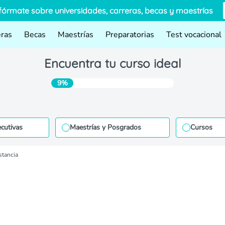
fórmate sobre universidades, carreras, becas y maestrías
eras
Becas
Maestrías
Preparatorias
Test vocacional
Encuentra tu curso ideal
9%
ecutivas
Maestrías y Posgrados
Cursos
stancia