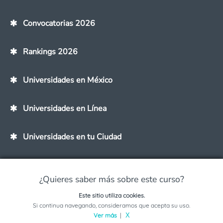
Convocatorias 2026
Rankings 2026
Universidades en México
Universidades en Línea
Universidades en tu Ciudad
Universidades en tu Estado
¿Quieres saber más sobre este curso?
Este sitio utiliza cookies.
Solicita información sobre este programa
Si continua navegando, consideramos que acepta su uso.
Carreras y Maestrías
Ver más
|
X