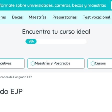
fórmate sobre universidades, carreras, becas y maestrías
eras
Becas
Maestrías
Preparatorias
Test vocacional
Encuentra tu curso ideal
9%
ecutivas
Maestrías y Posgrados
Cursos
acobea de Posgrado EJP
ado EJP