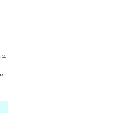
ica
.
te