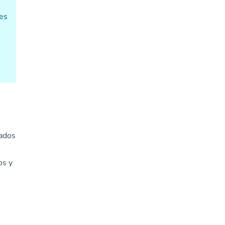
des
nados
os y