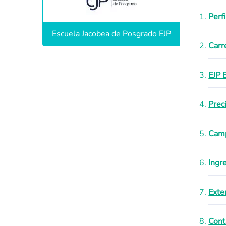
Perf
Escuela Jacobea de Posgrado EJP
Carr
EJP 
Prec
Camp
Ingr
Exte
Cont