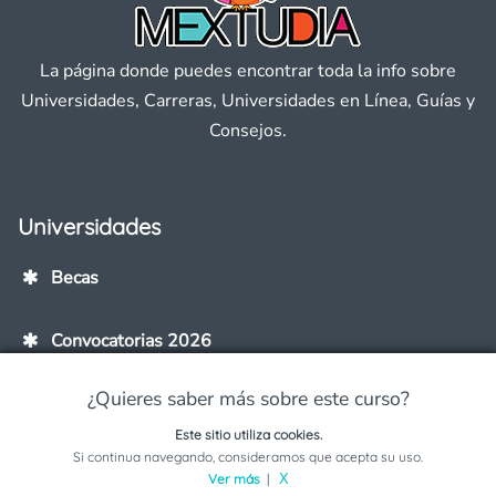
La página donde puedes encontrar toda la info sobre
Universidades, Carreras, Universidades en Línea, Guías y
Consejos.
Universidades
Becas
Convocatorias 2026
¿Quieres saber más sobre este curso?
Rankings 2026
Este sitio utiliza cookies.
Solicita información sobre este programa
Si continua navegando, consideramos que acepta su uso.
Universidades en México
Ver más
|
X