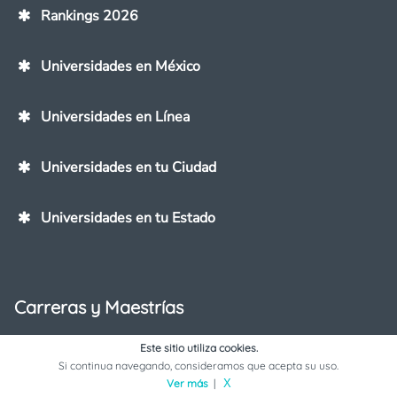
Rankings 2026
Universidades en México
Universidades en Línea
Universidades en tu Ciudad
Universidades en tu Estado
Carreras y Maestrías
Test para saber qué estudiar
Este sitio utiliza cookies.
Si continua navegando, consideramos que acepta su uso.
Ver más
|
X