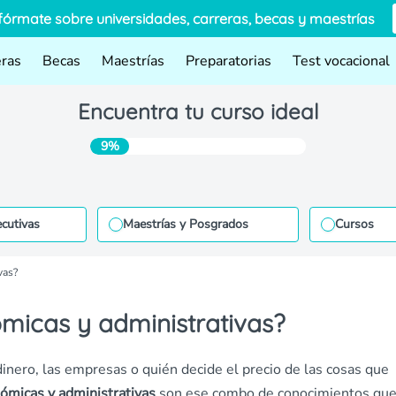
fórmate sobre universidades, carreras, becas y maestrías
eras
Becas
Maestrías
Preparatorias
Test vocacional
Encuentra tu curso ideal
9%
ecutivas
Maestrías y Posgrados
Cursos
vas?
micas y administrativas?
inero, las empresas o quién decide el precio de las cosas que
nómicas y administrativas
son ese combo de conocimientos que