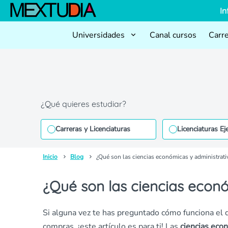
In
Universidades
Canal cursos
Carr
¿Qué quieres estudiar?
Carreras y Licenciaturas
Licenciaturas Ej
Inicio
Blog
¿Qué son las ciencias económicas y administrati
¿Qué son las ciencias econó
Si alguna vez te has preguntado cómo funciona el d
compras, ¡este artículo es para ti! Las
ciencias eco