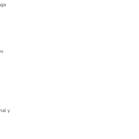
aga
os
nal y