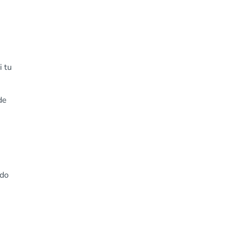
i tu
de
ndo