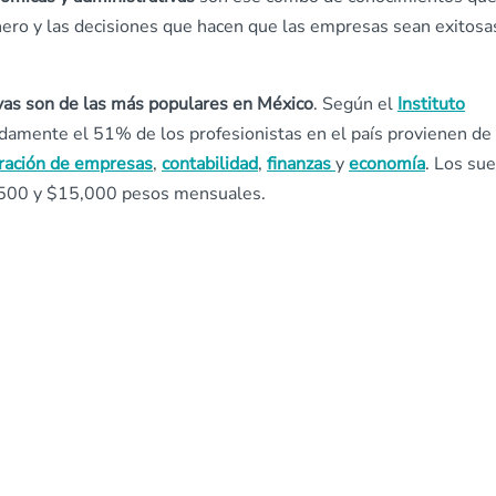
ro y las decisiones que hacen que las empresas sean exitosa
ivas son de las más populares en México
. Según el
Instituto
damente el 51% de los profesionistas en el país provienen de
ración de empresas
,
contabilidad
,
finanzas
y
economía
. Los su
0,500 y $15,000 pesos mensuales.