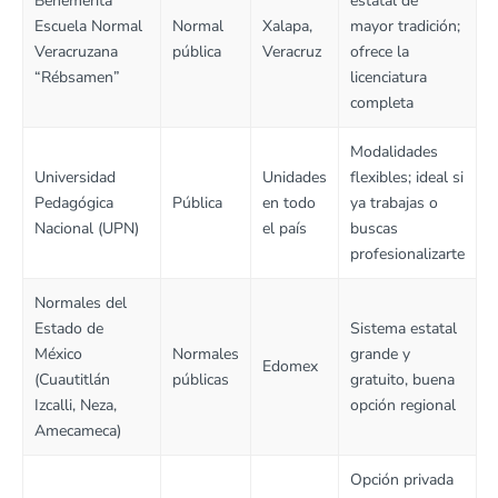
Benemérita
estatal de
Escuela Normal
Normal
Xalapa,
mayor tradición;
Veracruzana
pública
Veracruz
ofrece la
“Rébsamen”
licenciatura
completa
Modalidades
Universidad
Unidades
flexibles; ideal si
Pedagógica
Pública
en todo
ya trabajas o
Nacional (UPN)
el país
buscas
profesionalizarte
Normales del
Estado de
Sistema estatal
México
Normales
grande y
Edomex
(Cuautitlán
públicas
gratuito, buena
Izcalli, Neza,
opción regional
Amecameca)
Opción privada