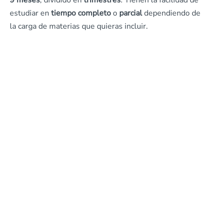
9 meses
, dividido en
trimestres
. Tienen la facilidad de
estudiar en
tiempo completo
o
parcial
dependiendo de
la carga de materias que quieras incluir.