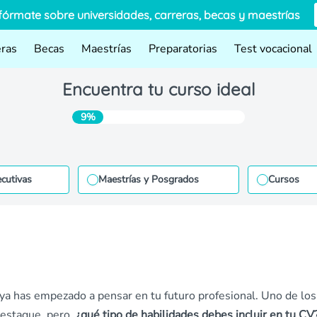
fórmate sobre universidades, carreras, becas y maestrías
eras
Becas
Maestrías
Preparatorias
Test vocacional
Encuentra tu curso ideal
9%
ecutivas
Maestrías y Posgrados
Cursos
 ya has empezado a pensar en tu futuro profesional. Uno de los
destaque, pero,
¿qué tipo de habilidades debes incluir en tu CV