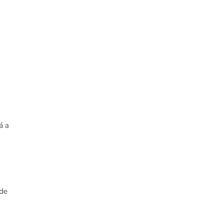
á a
 de