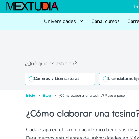
In
Universidades
Canal cursos
Carr
¿Qué quieres estudiar?
Carreras y Licenciaturas
Licenciaturas Ej
Inicio
Blog
¿Cómo elaborar una tesina? Paso a paso
¿Cómo elaborar una tesina
Cada etapa en el camino académico tiene sus desafí
Para muchos estudiantes de universidades en Méxi