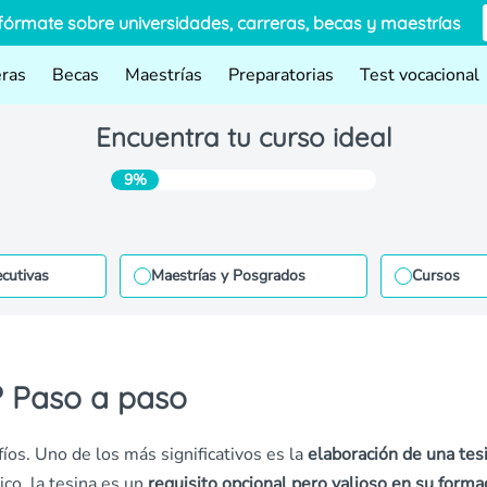
fórmate sobre universidades, carreras, becas y maestrías
eras
Becas
Maestrías
Preparatorias
Test vocacional
Encuentra tu curso ideal
9%
ecutivas
Maestrías y Posgrados
Cursos
? Paso a paso
os. Uno de los más significativos es la
elaboración de una tes
co, la tesina es un
requisito opcional pero valioso en su forma