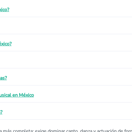
xico?
éxico?
tas?
usical en México
a?
tica más completa: exige dominar canto, danza y actuación de fo