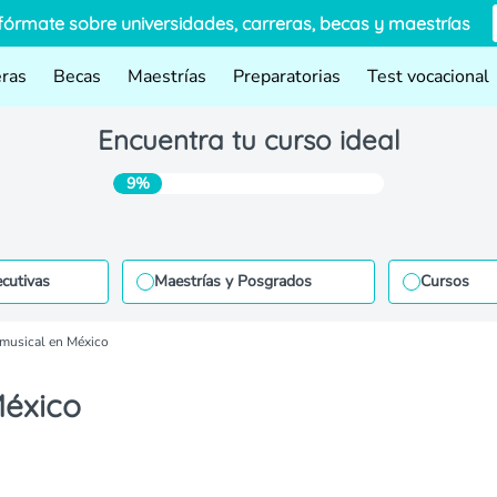
fórmate sobre universidades, carreras, becas y maestrías
eras
Becas
Maestrías
Preparatorias
Test vocacional
Encuentra tu curso ideal
9%
ecutivas
Maestrías y Posgrados
Cursos
 musical en México
México