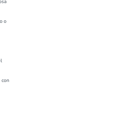
osa
co o
el
, con