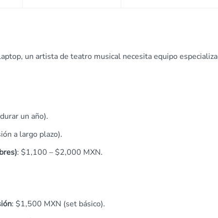
laptop, un artista de teatro musical necesita equipo especializ
urar un año).
ón a largo plazo).
bres)
: $1,100 – $2,000 MXN.
sión
: $1,500 MXN (set básico).