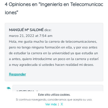
4 Opiniones en “
Ingeniería en Telecomunicac
iones
”
MANGUÉ Mª SALOMÉ
dice:
marzo 21, 2022 at 7:54 am
Hola, me gusta mucho la carrera de telecomunicaciones,
pero no tengo ninguna formación en ella, y por eso antes
de estudiar la carrera en la universidad ya que estudia un
a antes, quiero introducirme un poco en la carrera y estarí
a muy agradecuda si ustedes hacen realidad mi deseo.
Responder
MEXTUDIA
dice:
Este sitio utiliza cookies.
mayo 15, 2022 at 2:17 pm
Si continua navegando, consideramos que acepta su uso.
Hola Mangué:
Ver más
|
X