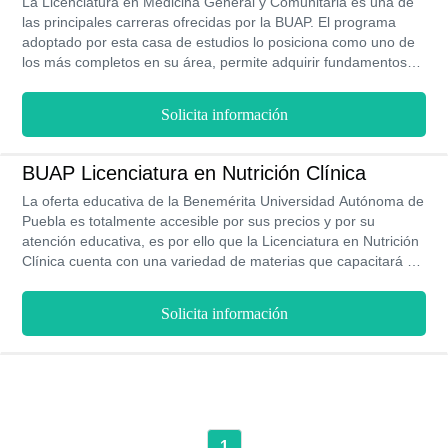
La Licenciatura en Medicina General y Comunitaria es una de
las principales carreras ofrecidas por la BUAP. El programa
adoptado por esta casa de estudios lo posiciona como uno de
los más completos en su área, permite adquirir fundamentos
clínicos en medicina, epidemiología, con un fuerte énfasis en la
responsabilidad y el abordaje de los problemas de salud.
Solicita información
BUAP Licenciatura en Nutrición Clínica
La oferta educativa de la Benemérita Universidad Autónoma de
Puebla es totalmente accesible por sus precios y por su
atención educativa, es por ello que la Licenciatura en Nutrición
Clínica cuenta con una variedad de materias que capacitará a
cada uno de los alumnos y los guiara a una formación integral.
Solicita información
1