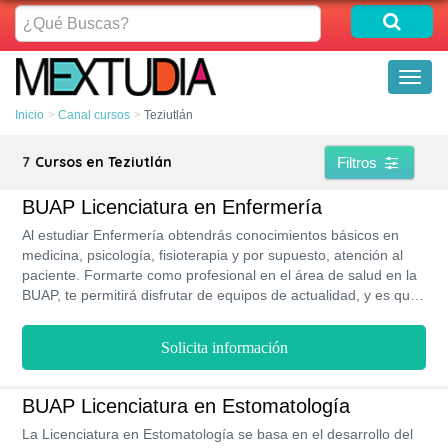
¿Qué
Buscas?
Toggl
naviga
Inicio
Canal cursos
Teziutlán
7
Cursos en Teziutlán
Filtros
BUAP Licenciatura en Enfermería
Al estudiar Enfermería obtendrás conocimientos básicos en
medicina, psicología, fisioterapia y por supuesto, atención al
paciente. Formarte como profesional en el área de salud en la
BUAP, te permitirá disfrutar de equipos de actualidad, y es que
sus laboratorios son constantemente renovados para ofrecer
un mejor aprendizaje.
Solicita información
BUAP Licenciatura en Estomatología
La Licenciatura en Estomatología se basa en el desarrollo del