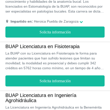
conocimiento y habilidades de la anatomía bucal. Los
licenciados en Estomatología de la BUAP, son reconocidos por
ser especialistas en patologías bucales. Esta carrera se dicta
bajo la modalidad presenical, con una duración entre 5 a 7
años.
Impartido en:
Heroica Puebla de Zaragoza
Solicita información
BUAP Licenciatura en Fisioterapia
La BUAP con su Licenciatura en Fisioterapia te forma para
atender pacientes que han sufrido lesiones que limitan su
movilidad; la modalidad es presencial y debes cumplir 342
créditos en 5762 horas como mínimo, en un tiempo de 4 años.
Egresarías como especialista en un área específica del sector
de salud. Podrías generar mensualmente un promedio de
Solicita información
$9,000 MXN si trabajas en el sector público y más de $30,000
MXN en el sector privado.
BUAP Licenciatura en Ingeniería
Agrohidráulica
La Licenciatura en Ingeniería Agrohidráulica en la Benemérita