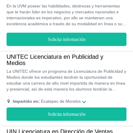
En la UVM poseer las habilidades, destrezas y herramientas
que te harán líder en los negocios y mercados nacionales e
internacionales es imperativo, por ello se mantienen una
excelencia académica a través de su modalidad en línea o su
modalidad presencial, donde deberás asistir al campus de tu
preferencia en un horario establecido con los beneficios que
Solicita información
proporciona la universidad como biblioteca, cafetería y más
mientras que con la modalidad en línea, siendo factible estudiar
y trabajar en simultáneo gracias a sus horarios flexibles,
UNITEC Licenciatura en Publicidad y
asesoría 24/7, plataformas y más, con tener una conexión a
Medios
internet, computadora o tablet estarás estudiando desde
cualquier lugar del país, ambas con una duración de 3 años
La UNITEC ofrece un programa de Licenciatura de Publicidad y
divididos en 9 cuatrimestres.
Medios donde los estudiantes tendrán la oportunidad de
estudiar una carrera de alto nivel impartida de manera en línea
y presencial, así de está manera los alumnos tendrán la
oportunidad de elegir su método educativo de preferencia.
Todos los programas de la UNITEC cuentan con RVOE y
Impartido en:
Ecatepec de Morelos
validez de la SEP.
Solicita información
UIN Licenciatura en Dirección de Ventas