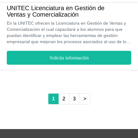
UNITEC Licenciatura en Gestión de
Ventas y Comercialización
En la UNITEC ofrecen la Licenciatura en Gestión de Ventas y
Comercialización el cual capacitará a los alumnos para que
puedan identificar y emplear las herramientas de gestión
empresarial que mejoran los procesos asociados al uso de los
recursos y al incremento de las ventas. Todas las carreras de la
UNITEC cuentan con acreditación oficial RVOE y validez de la
Solicita información
SEP. Sus precios no solo son accesibles, si no también ofrecen
un programa de becas para aquellos estudiantes con excelente
rendimiento académico.
1
2
3
>