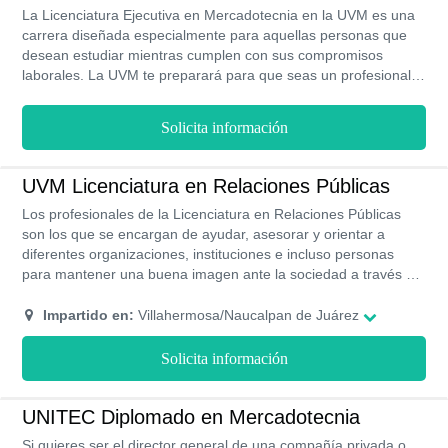
La Licenciatura Ejecutiva en Mercadotecnia en la UVM es una
carrera diseñada especialmente para aquellas personas que
desean estudiar mientras cumplen con sus compromisos
laborales. La UVM te preparará para que seas un profesional
capaz de diseñar estrategias que permitan mejorar las ventas
de los productos o servicio. Esta universidad también busca
Solicita información
que seas un licenciado reconocido en el área de mercadeo.
Esta licenciatura ejecutiva tiene una duración de tres años y
podrás estudiarla de forma presencial o en línea.
UVM Licenciatura en Relaciones Públicas
Los profesionales de la Licenciatura en Relaciones Públicas
son los que se encargan de ayudar, asesorar y orientar a
diferentes organizaciones, instituciones e incluso personas
para mantener una buena imagen ante la sociedad a través de
campañas publicitarias. Estudiando en la UVM desarrollarás
habilidades comunicativas y creativas para crear las mejores
Impartido en:
Villahermosa/Naucalpan de Juárez
estrategias en los proyectos de imágenes publicitarias. Esta es
una carrera que tiene una duración de 4 años y medio, y se
Solicita información
estudia de forma presencial en 4 campus de la UVM.
UNITEC Diplomado en Mercadotecnia
Si quieres ser el director general de una compañía privada o