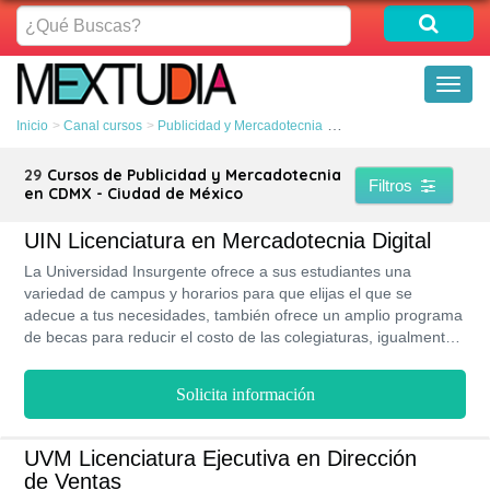
¿Qué
Buscas?
Toggl
naviga
Inicio
Canal cursos
Publicidad y Mercadotecnia
CDMX - Ciudad de Méxic
29
Cursos de Publicidad y Mercadotecnia
Filtros
en CDMX - Ciudad de México
UIN Licenciatura en Mercadotecnia Digital
La Universidad Insurgente ofrece a sus estudiantes una
variedad de campus y horarios para que elijas el que se
adecue a tus necesidades, también ofrece un amplio programa
de becas para reducir el costo de las colegiaturas, igualmente
al estudiar en la UIN una Licenciatura en Mercadotecnia Digital
podrás obtener el grado en tan solo 3 años y con diferentes
Solicita información
opciones para titularte, su modalidad presencial te permite
disfrutar de sus instalaciones y actividades a lo largo de la
carrera.
UVM Licenciatura Ejecutiva en Dirección
de Ventas