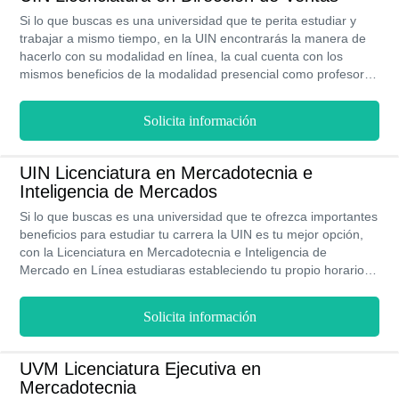
Si lo que buscas es una universidad que te perita estudiar y
trabajar a mismo tiempo, en la UIN encontrarás la manera de
hacerlo con su modalidad en línea, la cual cuenta con los
mismos beneficios de la modalidad presencial como profesores
de alta calidad académica, becas y prácticas profesionales, por
lo que si quieres hacer una Licenciatura en Dirección de ventas
Solicita información
este es el lugar para hacerlo y graduarte en tan solo tres años
con variadas opciones de titulación y a costos muy accesibles.
UIN Licenciatura en Mercadotecnia e
Inteligencia de Mercados
Si lo que buscas es una universidad que te ofrezca importantes
beneficios para estudiar tu carrera la UIN es tu mejor opción,
con la Licenciatura en Mercadotecnia e Inteligencia de
Mercado en Línea estudiaras estableciendo tu propio horario y
desde el lugar en el que te encuentres, tendrás la oportunidad
de ingresar a la bolsa de trabajo desde el primer día,
Solicita información
disfrutaras de becas durante los 3 años que dura la carrera, tus
profesores son profesionales altamente capacitados y los
programas académicos cuentan con validez oficial emitida por
UVM Licenciatura Ejecutiva en
la SEP.
Mercadotecnia