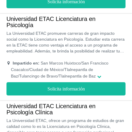
Solicita información
Universidad ETAC Licenciatura en
Psicología
La Universidad ETAC promueve carreras de gran impacto
social como la Licenciatura en Psicología. Estudiar esta carrera
en la ETAC tiene como ventaja el acceso a un programa de
empleabilidad. Además, te brinda la posibilidad de realizar tus
estudios presenciales, sus programas de estudios te permitirán
obtener la titulación en 9 cuatriemestres, recibiendo un plan de
Impartido en:
San Marcos Huixtoco/San Francisco
estudios de calidad y profesional. Los costos de cada
Coacalco/Ciudad de México/Tlalnepantla de
cuatrimestre son accesibles por lo que estudiar no será un
Baz/Tulancingo de Bravo/Tlalnepantla de Baz
problema
Solicita información
Universidad ETAC Licenciatura en
Psicología Clínica
La Universidad ETAC, ofrece un programa de estudios de gran
calidad como lo es la Licenciatura en Psicología Clínica,