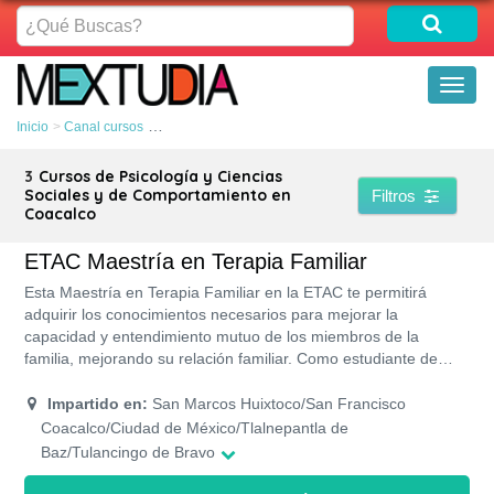
¿Qué
Buscas?
Toggl
naviga
Inicio
Canal cursos
Psicología y Ciencias Sociales y de Comportamiento
3
Cursos de Psicología y Ciencias
Sociales y de Comportamiento en
Filtros
Coacalco
ETAC Maestría en Terapia Familiar
Esta Maestría en Terapia Familiar en la ETAC te permitirá
adquirir los conocimientos necesarios para mejorar la
capacidad y entendimiento mutuo de los miembros de la
familia, mejorando su relación familiar. Como estudiante de
este estudio superior en la ETAC tendrás las ventajas de un
estudio semipresencial pudiendo trabajar y estudiar al mismo
Impartido en:
San Marcos Huixtoco/San Francisco
tiempo, junto a apoyos económicos y la posibilidad de tener tu
Coacalco/Ciudad de México/Tlalnepantla de
titulo un tiempo no mayor a 1 año y 6 meses.
Baz/Tulancingo de Bravo