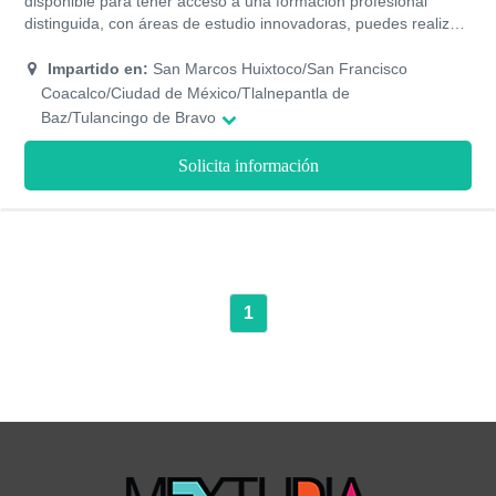
disponible para tener acceso a una formación profesional
distinguida, con áreas de estudio innovadoras, puedes realizar
tus estudios presenciales, sus programas de estudios te
permitirán obtener la titulación en 8 semestres, recibiendo un
Impartido en:
San Marcos Huixtoco/San Francisco
plan de estudios de calidad y profesional. Los costos de cada
Coacalco/Ciudad de México/Tlalnepantla de
semestre son accesibles por lo que estudiar no será un
Baz/Tulancingo de Bravo
problema
Solicita información
1