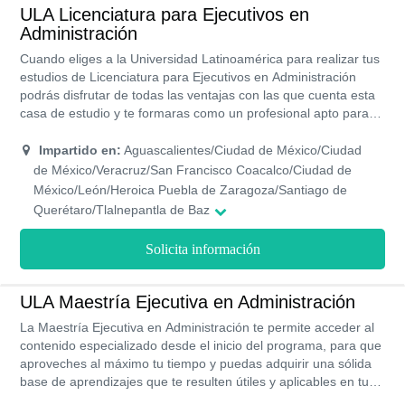
ULA Licenciatura para Ejecutivos en
Administración
Cuando eliges a la Universidad Latinoamérica para realizar tus
estudios de Licenciatura para Ejecutivos en Administración
podrás disfrutar de todas las ventajas con las que cuenta esta
casa de estudio y te formaras como un profesional apto para
desenvolverte rápidamente en al campo laboral, con
modalidades de estudio que te permiten estudiar sin descuidar
Impartido en:
Aguascalientes/Ciudad de México/Ciudad
el resto de tus actividades, programas con valides y
de México/Veracruz/San Francisco Coacalco/Ciudad de
reconocimiento oficial prácticas de casos reales que te
México/León/Heroica Puebla de Zaragoza/Santiago de
permiten obtener una experiencia previa a tu salida laboral y
Querétaro/Tlalnepantla de Baz
ayudas económicas para que puedas formarte
profesionalmente sin mayores preocupaciones.
Solicita información
ULA Maestría Ejecutiva en Administración
La Maestría Ejecutiva en Administración te permite acceder al
contenido especializado desde el inicio del programa, para que
aproveches al máximo tu tiempo y puedas adquirir una sólida
base de aprendizajes que te resulten útiles y aplicables en tu
área de acción y de ese modo contribuir al alcance de todos