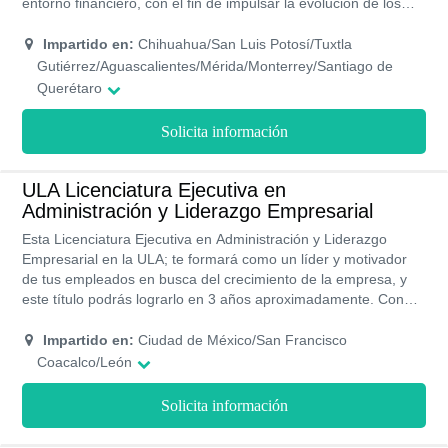
entorno financiero, con el fin de impulsar la evolución de los
recursos financieros de una organización. Tiene una duración
aproximada de dos años, impartidos en seis trimestre con una
Impartido en:
Chihuahua/San Luis Potosí/Tuxtla
modalidad de estudios tanto presencial como online. Los
Gutiérrez/Aguascalientes/Mérida/Monterrey/Santiago de
costos de a UVM son accesibles gracias a las distintas
Querétaro
opciones de pagos y becas que ofrecen a sus alumnos.
Solicita información
ULA Licenciatura Ejecutiva en
Administración y Liderazgo Empresarial
Esta Licenciatura Ejecutiva en Administración y Liderazgo
Empresarial en la ULA; te formará como un líder y motivador
de tus empleados en busca del crecimiento de la empresa, y
este título podrás lograrlo en 3 años aproximadamente. Con
una modalidad de estudios flexible que te permitirá estudiar
tanto presencial como online. Además, tendrás planes de
Impartido en:
Ciudad de México/San Francisco
financiamientos para que los costos no sean un impedimento
Coacalco/León
en la realización de tus estudios.
Solicita información