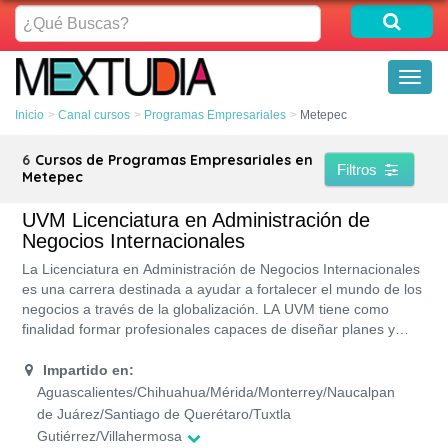
¿Qué
Buscas?
Toggl
naviga
Inicio
Canal cursos
Programas Empresariales
Metepec
6
Cursos de Programas Empresariales en
Filtros
Metepec
UVM Licenciatura en Administración de
Negocios Internacionales
La Licenciatura en Administración de Negocios Internacionales
es una carrera destinada a ayudar a fortalecer el mundo de los
negocios a través de la globalización. LA UVM tiene como
finalidad formar profesionales capaces de diseñar planes y
estrategias para llevar a cabo procesos que generen la
internacionalización de los negocios, empresas u
Impartido en:
organizaciones. Esta universidad imparte esta carrera de forma
Aguascalientes/Chihuahua/Mérida/Monterrey/Naucalpan
presencial en más de 20 campus. El plan de estudio está
de Juárez/Santiago de Querétaro/Tuxtla
compuesto por 9 semestres.
Gutiérrez/Villahermosa