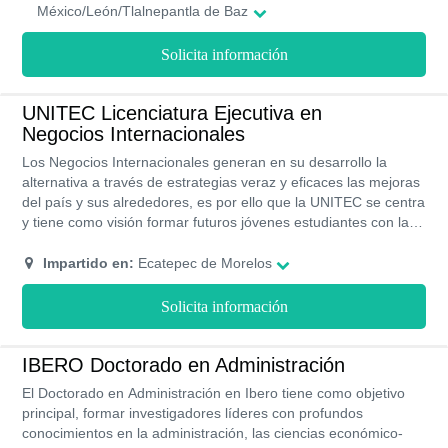
México/León/Tlalnepantla de Baz
Solicita información
UNITEC Licenciatura Ejecutiva en
Negocios Internacionales
Los Negocios Internacionales generan en su desarrollo la
alternativa a través de estrategias veraz y eficaces las mejoras
del país y sus alrededores, es por ello que la UNITEC se centra
y tiene como visión formar futuros jóvenes estudiantes con la
capacidad de resolver y solucionar problemas globales a través
de los negocios con el idioma ingles en calidad para el
Impartido en:
Ecatepec de Morelos
entendimiento y el cierre adecuado de las propuestas
presentadas, por esta razón y muchas mas la UNITEC es tu
Solicita información
mayor opción para comenzar tu futuro.
IBERO Doctorado en Administración
El Doctorado en Administración en Ibero tiene como objetivo
principal, formar investigadores líderes con profundos
conocimientos en la administración, las ciencias económico-