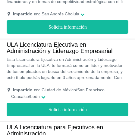
financieras y en temas de competitividad estratégica con el fin
de ser capaces de evaluar y generar soluciones acertadas a
los problemas de una empresa u organización. Tiene una
Impartido en:
San Andrés Cholula
duración de tres años en su modalidad presencial donde
ofrecen becas y ayudas de financiamiento que hacen que sus
Solicita información
colegiaturas sean accesibles.
ULA Licenciatura Ejecutiva en
Administración y Liderazgo Empresarial
Esta Licenciatura Ejecutiva en Administración y Liderazgo
Empresarial en la ULA; te formará como un líder y motivador
de tus empleados en busca del crecimiento de la empresa, y
este título podrás lograrlo en 3 años aproximadamente. Con
una modalidad de estudios flexible que te permitirá estudiar
tanto presencial como online. Además, tendrás planes de
Impartido en:
Ciudad de México/San Francisco
financiamientos para que los costos no sean un impedimento
Coacalco/León
en la realización de tus estudios.
Solicita información
ULA Licenciatura para Ejecutivos en
Administración