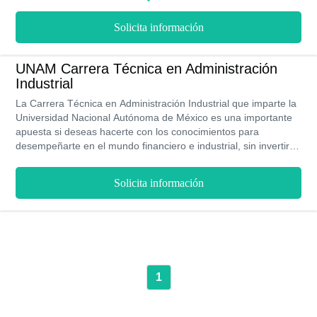
trayectoria que te puede conducir a un ascenso vertiginoso
dentro de carrera. Se potenciarán habilidades para consolidar
Solicita información
tu prestigio y reconocimiento laboral tras optimizar tu
desenvolvimiento en el sector administrativo y financiero.
UNAM Carrera Técnica en Administración
Industrial
La Carrera Técnica en Administración Industrial que imparte la
Universidad Nacional Autónoma de México es una importante
apuesta si deseas hacerte con los conocimientos para
desempeñarte en el mundo financiero e industrial, sin invertir
tanto tiempo en preparación académica. Esta institución en 5
semestres de estudios te logra suministrar las bases que
Solicita información
necesitas para desenvolverte con soltura en la planeación
estratégica que permite canalizar de forma racional los costos
de producción y optimizar el trabajo. Todas estas herramientas
facilitadas por personal con experiencia y reputación destacada
dentro de instalaciones de primer nivel.
1