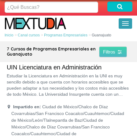
¿Qué
Buscas?
Toggl
naviga
Inicio
Canal cursos
Programas Empresariales
Guanajuato
7
Cursos de Programas Empresariales en
Filtros
Guanajuato
UIN Licenciatura en Administración
Estudiar la Licenciatura en Administración en la UNI es muy
sencillo debido a que cuenta con horarios accesibles que se
pueden adaptar a tus necesidades y los costos más accesibles
de todo México. La Universidad Insurgente cuenta con un
programa de estudios con RVOE y acreditación de la SEP por
lo que tu titulación contará con un amplio reconocimiento.
Impartido en:
Ciudad de México/Chalco de Díaz
Además, ofrece un programa de becas en donde puedes
Covarrubias/San Francisco Coacalco/Cuauhtemoc/Ciudad
obtener desde un 40 a un 55% de descuento sobre el costo de
de México/León/Tlalnepantla de Baz/Ciudad de
la colegiatura y, lo mejor de todo es que sus inscripciones son
México/Chalco de Díaz Covarrubias/San Francisco
gratis.
Coacalco/Cuauhtemoc/Ciudad de