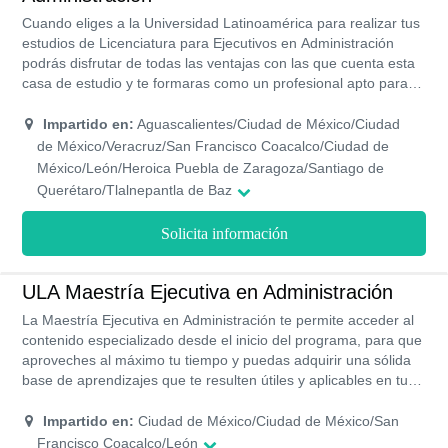
Cuando eliges a la Universidad Latinoamérica para realizar tus
estudios de Licenciatura para Ejecutivos en Administración
podrás disfrutar de todas las ventajas con las que cuenta esta
casa de estudio y te formaras como un profesional apto para
desenvolverte rápidamente en al campo laboral, con
modalidades de estudio que te permiten estudiar sin descuidar
Impartido en:
Aguascalientes/Ciudad de México/Ciudad
el resto de tus actividades, programas con valides y
de México/Veracruz/San Francisco Coacalco/Ciudad de
reconocimiento oficial prácticas de casos reales que te
México/León/Heroica Puebla de Zaragoza/Santiago de
permiten obtener una experiencia previa a tu salida laboral y
Querétaro/Tlalnepantla de Baz
ayudas económicas para que puedas formarte
profesionalmente sin mayores preocupaciones.
Solicita información
ULA Maestría Ejecutiva en Administración
La Maestría Ejecutiva en Administración te permite acceder al
contenido especializado desde el inicio del programa, para que
aproveches al máximo tu tiempo y puedas adquirir una sólida
base de aprendizajes que te resulten útiles y aplicables en tu
área de acción y de ese modo contribuir al alcance de todos
tus objetivos dentro de la misma. En este sentido, los
Impartido en:
Ciudad de México/Ciudad de México/San
mencionados estudios constituyen un importante salto en tu
Francisco Coacalco/León