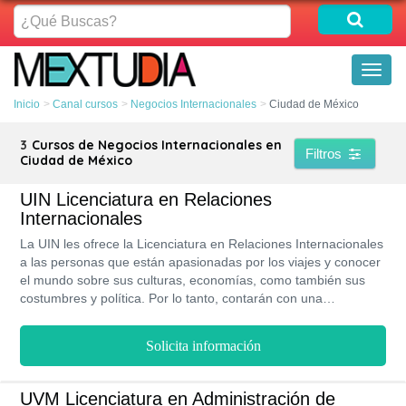
¿Qué
Buscas?
Toggl
naviga
Inicio
Canal cursos
Negocios Internacionales
Ciudad de México
3
Cursos de Negocios Internacionales en
Filtros
Ciudad de México
UIN Licenciatura en Relaciones
Internacionales
La UIN les ofrece la Licenciatura en Relaciones Internacionales
a las personas que están apasionadas por los viajes y conocer
el mundo sobre sus culturas, economías, como también sus
costumbres y política. Por lo tanto, contarán con una
excelencia académica ya que está universidad posee docentes
con amplia experiencia como educadores. Además los alumnos
Solicita información
contarán con becas según su rendimiento académico.
UVM Licenciatura en Administración de