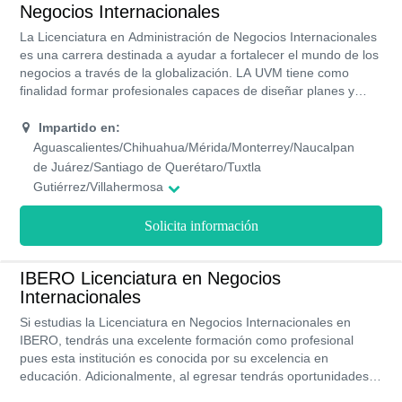
Negocios Internacionales
La Licenciatura en Administración de Negocios Internacionales
es una carrera destinada a ayudar a fortalecer el mundo de los
negocios a través de la globalización. LA UVM tiene como
finalidad formar profesionales capaces de diseñar planes y
estrategias para llevar a cabo procesos que generen la
internacionalización de los negocios, empresas u
Impartido en:
organizaciones. Esta universidad imparte esta carrera de forma
Aguascalientes/Chihuahua/Mérida/Monterrey/Naucalpan
presencial en más de 20 campus. El plan de estudio está
de Juárez/Santiago de Querétaro/Tuxtla
compuesto por 9 semestres.
Gutiérrez/Villahermosa
Solicita información
IBERO Licenciatura en Negocios
Internacionales
Si estudias la Licenciatura en Negocios Internacionales en
IBERO, tendrás una excelente formación como profesional
pues esta institución es conocida por su excelencia en
educación. Adicionalmente, al egresar tendrás oportunidades
de trabajo que casi ninguna otra universidad ofrece con más de