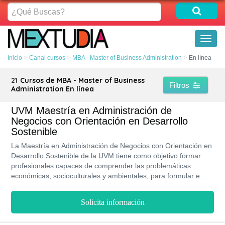
¿Qué
Buscas?
Toggl
naviga
Inicio
Canal cursos
MBA - Master of Business Administration
En línea
21
Cursos de MBA - Master of Business
Filtros
Administration En línea
UVM Maestría en Administración de
Negocios con Orientación en Desarrollo
Sostenible
La Maestría en Administración de Negocios con Orientación en
Desarrollo Sostenible de la UVM tiene como objetivo formar
profesionales capaces de comprender las problemáticas
económicas, socioculturales y ambientales, para formular e
implementar políticas planes y proyectos con el fin de
transformar organizaciones mediante la gestión socioambiental
Solicita información
e incrementar los noveles de bienestar social. Tiene una
duración aproximada de dos años, impartidos en seis