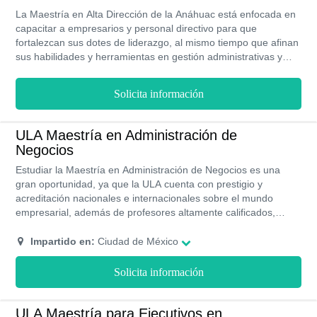
La Maestría en Alta Dirección de la Anáhuac está enfocada en
capacitar a empresarios y personal directivo para que
fortalezcan sus dotes de liderazgo, al mismo tiempo que afinan
sus habilidades y herramientas en gestión administrativas y
ejecución de proyectos, con la finalidad de que potencien su
carrera y tengan una trayectoria exitosa en el mundo
Solicita información
empresarial. Para ello deberán invertir un tiempo de dos años
de estudios mas tres meses en el curso propedéutico exigido
por el programa bajo una modalidad de curso presencial.
ULA Maestría en Administración de
Negocios
Estudiar la Maestría en Administración de Negocios es una
gran oportunidad, ya que la ULA cuenta con prestigio y
acreditación nacionales e internacionales sobre el mundo
empresarial, además de profesores altamente calificados,
programas de becas y costos accesibles. Lo mejor de todo es
que puedes estudiar bajo la modalidad presencial para asimilar
Impartido en:
Ciudad de México
mejor las enseñanzas.
Solicita información
ULA Maestría para Ejecutivos en