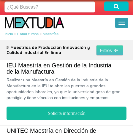
¿Qué
Buscas?
Toggl
naviga
Inicio
Canal cursos
Maestrías
Producción Innovación y Calidad Industrial
5
Maestrías de Producción Innovación y
Filtros
Calidad Industrial En línea
IEU Maestría en Gestión de la Industria
de la Manufactura
Realizar una Maestría en Gestión de la Industria de la
Manufactura en la IEU te abre las puertas a grandes
oportunidades laborales, ya que la universidad goza de gran
prestigio y tiene vínculos con instituciones y empresas
reconocidas en diferentes sectores sociales del país. Asimismo,
posee el reconocimiento de la SEP y RVOE. Aunque sus costos
Solicita información
son elevados los estudiantes tendrán acceso a una educación
basada en excelencia académica y, adicionalmente ofrece
becas y descuentos en las inscripciones y colegiaturas.
UNITEC Maestría en Dirección de