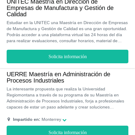
UNITEC Maestría en Dirección de
Empresas de Manufactura y Gestión de
Calidad
Estudiar en la UNITEC una Maestría en Dirección de Empresas
de Manufactura y Gestión de Calidad es una gran oportunidad.
Podrás acceder a una plataforma virtual las 24 horas del día
para realizar evaluaciones, consultar horarios, material de
estudios y ver clases en vivo o grabadas. Este sistema de
estudio permite que puedas trabajar y estudiar al mismo
Solicita información
tiempo. Los costos de estudiar una maestría en la UNITEC son
accesibles y cuentan con programas de becas de hasta un
30%.
UERRE Maestría en Administración de
Procesos Industriales
La interesante propuesta que realiza la Universidad
Regiomontana a través de su programa de su Maestría en
Administración de Procesos Industriales, forja a profesionales
capaces de estar un paso adelante y crear soluciones
oportunas y efectivas en el sector donde se desenvuelve para
contribuir a transformación con el objetivo de producir mejoras.
Impartido en:
Monterrey
El modelo educativo brinda la posibilidad de consolidar lo
aprendido en situaciones y espacios reales. La UERRE
Solicita información