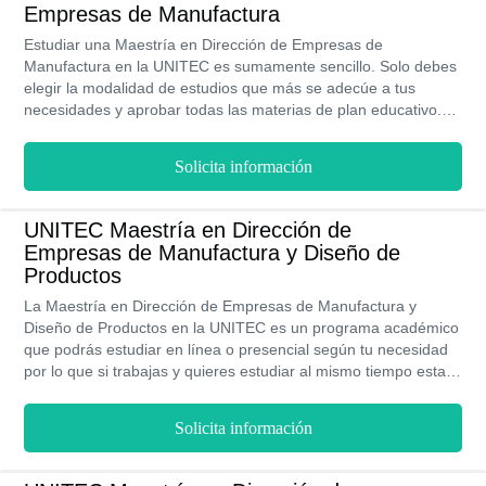
Empresas de Manufactura
Estudiar una Maestría en Dirección de Empresas de
Manufactura en la UNITEC es sumamente sencillo. Solo debes
elegir la modalidad de estudios que más se adecúe a tus
necesidades y aprobar todas las materias de plan educativo.
Una vez termines los estudios obtendrás una titulación con
Validez RVOE y certificación de la SEP. Además, sus precios
Solicita información
son accesibles y ofrece un programa de becas.
UNITEC Maestría en Dirección de
Empresas de Manufactura y Diseño de
Productos
La Maestría en Dirección de Empresas de Manufactura y
Diseño de Productos en la UNITEC es un programa académico
que podrás estudiar en línea o presencial según tu necesidad
por lo que si trabajas y quieres estudiar al mismo tiempo esta
es tu oportunidad. Los precios de realizar esta maestría son
muy accesibles y además, la UNITEC ofrece becas y ayudas
Solicita información
económicas para que puedas cumplir de manera satisfactoria
tus sueños.