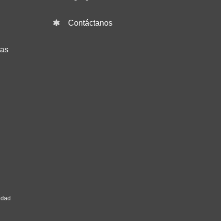
Contáctanos
das
idad