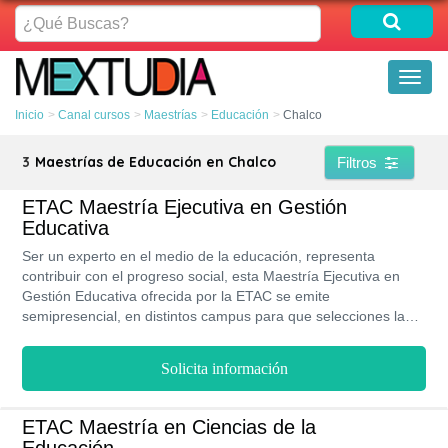
¿Qué
Buscas?
Toggl
naviga
Inicio
Canal cursos
Maestrías
Educación
Chalco
3
Maestrías de Educación en Chalco
Filtros
ETAC Maestría Ejecutiva en Gestión
Educativa
Ser un experto en el medio de la educación, representa
contribuir con el progreso social, esta Maestría Ejecutiva en
Gestión Educativa ofrecida por la ETAC se emite
semipresencial, en distintos campus para que selecciones la
que te conviene, a través de un costo de oportunidad no debes
posponer tu formación profesional.
Solicita información
ETAC Maestría en Ciencias de la