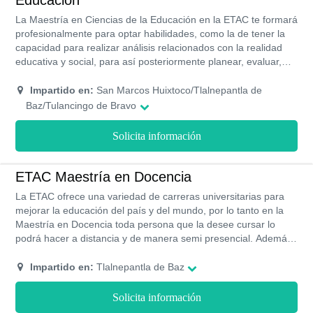
Educación
La Maestría en Ciencias de la Educación en la ETAC te formará
profesionalmente para optar habilidades, como la de tener la
capacidad para realizar análisis relacionados con la realidad
educativa y social, para así posteriormente planear, evaluar,
desarrollar programas para mejorar el proceso de enseñanza
mediante estrategias. Este programa de estudios cuenta con
Impartido en:
San Marcos Huixtoco/Tlalnepantla de
RVOE y acreditación de la SEP por lo que contarás con un
Baz/Tulancingo de Bravo
certificado académico reconocido.
Solicita información
ETAC Maestría en Docencia
La ETAC ofrece una variedad de carreras universitarias para
mejorar la educación del país y del mundo, por lo tanto en la
Maestría en Docencia toda persona que la desee cursar lo
podrá hacer a distancia y de manera semi presencial. Además,
podrán contar con becas que descuenten el 20% de la pensión
del cuatrimestre.
Impartido en:
Tlalnepantla de Baz
Solicita información