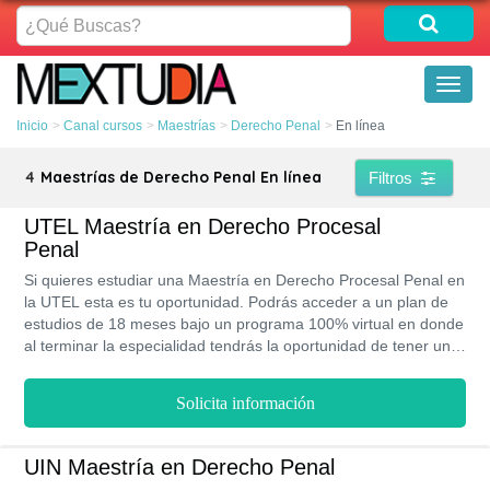
¿Qué
Buscas?
Toggl
naviga
Inicio
Canal cursos
Maestrías
Derecho Penal
En línea
4
Maestrías de Derecho Penal En línea
Filtros
UTEL Maestría en Derecho Procesal
Penal
Si quieres estudiar una Maestría en Derecho Procesal Penal en
la UTEL esta es tu oportunidad. Podrás acceder a un plan de
estudios de 18 meses bajo un programa 100% virtual en donde
al terminar la especialidad tendrás la oportunidad de tener una
titulación con doble reconocimiento internacional en países
como México, Perú, Colombia y Estados Unidos.
Solicita información
UIN Maestría en Derecho Penal