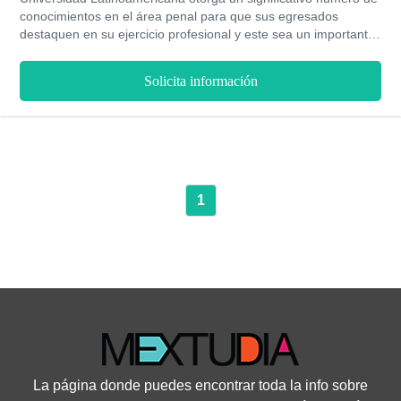
conocimientos en el área penal para que sus egresados
destaquen en su ejercicio profesional y este sea un importante
impulso en su carrera. La calidad con la que cuenta el
programa así como los profesores que los facilitan, brinda
Solicita información
garantías de llevar a cabo un exitoso proceso de enseñanza y
aprendizaje, de la mano de los recursos más recientes que nos
otorga la tecnología, la cual permitirá fluidez informativa y un
contacto frecuente con los docentes sin importar el punto
geográfico en el que te encuentres.
1
La página donde puedes encontrar toda la info sobre