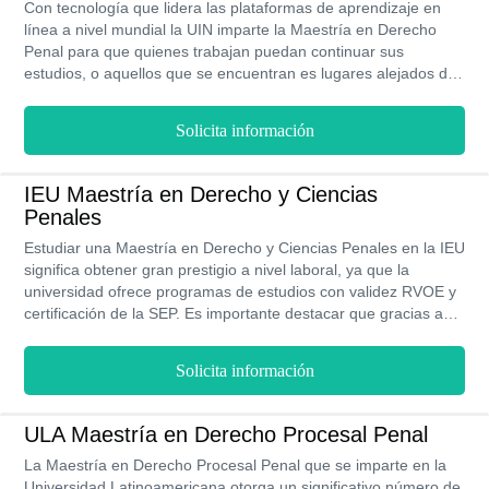
Con tecnología que lidera las plataformas de aprendizaje en
línea a nivel mundial la UIN imparte la Maestría en Derecho
Penal para que quienes trabajan puedan continuar sus
estudios, o aquellos que se encuentran es lugares alejados de
las instalaciones de la universidad, si no cuentas con empleo
también puede acceder a la bolsa de trabajo y obtener becas
Solicita información
para disminuir el monto de las colegiaturas, tus profesores son
de la más reconocida formación academia y tu educación a lo
largo de los 5 cuatrimestres que cursarás contará con validez
IEU Maestría en Derecho y Ciencias
oficial por la SEP.
Penales
Estudiar una Maestría en Derecho y Ciencias Penales en la IEU
significa obtener gran prestigio a nivel laboral, ya que la
universidad ofrece programas de estudios con validez RVOE y
certificación de la SEP. Es importante destacar que gracias a
los estudios en línea que ofrece la universidad podrás estudiar
desde países como México, Perú, Ecuador, Chile, Argentina y
Solicita información
Colombia.
ULA Maestría en Derecho Procesal Penal
La Maestría en Derecho Procesal Penal que se imparte en la
Universidad Latinoamericana otorga un significativo número de