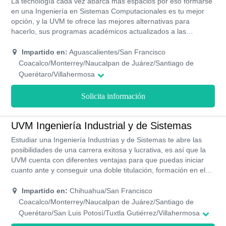
La tecnología cada vez abarca más espacios por eso formarse
en una Ingeniería en Sistemas Computacionales es tu mejor
opción, y la UVM te ofrece las mejores alternativas para
hacerlo, sus programas académicos actualizados a las
realidades globales, profesores expertos en las materias que
imparte, laboratorios con tecnología de última generación,
Impartido en:
Aguascalientes/San Francisco
becas, finánciennos, actividades culturales y deportivas en una
Coacalco/Monterrey/Naucalpan de Juárez/Santiago de
institución que cuenta con 5 estrellas en calidad educativa y de
Querétaro/Villahermosa
inclusión
Solicita información
UVM Ingeniería Industrial y de Sistemas
Estudiar una Ingeniería Industrias y de Sistemas te abre las
posibilidades de una carrera exitosa y lucrativa, es así que la
UVM cuenta con diferentes ventajas para que puedas iniciar
cuanto ante y conseguir una doble titulación, formación en el
inglés, certificaciones laborales, preparación en los laboratorios
más actuales y modernos, programas académicos de las
Impartido en:
Chihuahua/San Francisco
mejores universidades del mundo y con reconocimiento oficial
Coacalco/Monterrey/Naucalpan de Juárez/Santiago de
por la SEP, sin contar su programa de ayuda económica.
Querétaro/San Luis Potosí/Tuxtla Gutiérrez/Villahermosa