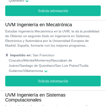
Querétaro
educativa.
Solicita información
UVM Ingeniería en Mecatrónica
Estudiar Ingeniería Mecatrónica en la UVM, te da la posibilidad
de Obtener un segundo título en Ingeniería en Sistemas,
Electrónica y Automática por la Universidad Europea de
Madrid, España, formarte con los mejores programas
académicos en ingeniería, y realizar prácticas en sus modernos
laboratorios igualmente puedes contar con certificaciones con
Impartido en:
San Francisco
validez internacional como Certified SolidWorks proffessional-
Coacalco/Mérida/Monterrey/Naucalpan de
CSWP, y Certified SolidWorks Associate-CSWA.
Juárez/Santiago de Querétaro/San Luis Potosí/Tuxtla
Gutiérrez/Villahermosa
Solicita información
UVM Ingeniería en Sistemas
Computacionales