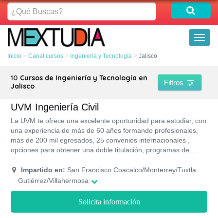
¿Qué
Buscas?
Toggl
naviga
Inicio
Canal cursos
Ingeniería y Tecnología
Jalisco
10
Cursos de Ingeniería y Tecnología en
Filtros
Jalisco
UVM Ingeniería Civil
La UVM te ofrece una excelente oportunidad para estudiar, con
una experiencia de más de 60 años formando profesionales,
más de 200 mil egresados, 25 convenios internacionales ,
opciones para obtener una doble titulación, programas de
impulso financiero, más de 2,000 empresas activas en la Bolsa
de Trabajo UVM y el reconocimiento oficial de validez emitido
Impartido en:
San Francisco Coacalco/Monterrey/Tuxtla
por la SEP en todos sus programas.
Gutiérrez/Villahermosa
Solicita información