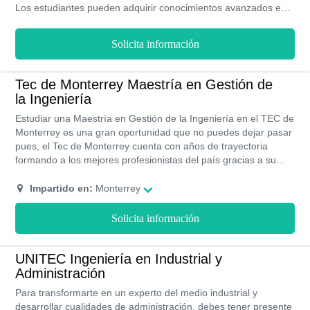
Los estudiantes pueden adquirir conocimientos avanzados en
electrónica, sistemas de comunicación y control, matemáticas
entre otras ramas de su especialidad predilecta.
Solicita información
Tec de Monterrey Maestría en Gestión de
la Ingeniería
Estudiar una Maestría en Gestión de la Ingeniería en el TEC de
Monterrey es una gran oportunidad que no puedes dejar pasar
pues, el Tec de Monterrey cuenta con años de trayectoria
formando a los mejores profesionistas del país gracias a su
oferta académica y a sus docentes altamente capacitados en el
área. Aunque sus precios son elevados el instituto cuenta con
Impartido en:
Monterrey
óptimas instalaciones para que puedas realizar todas tus
actividades acordes al área de ingeniería y además otorga
Solicita información
becas académicas a estudiantes destacados.
UNITEC Ingeniería en Industrial y
Administración
Para transformarte en un experto del medio industrial y
desarrollar cualidades de administración, debes tener presente