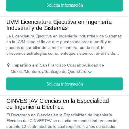
Solicita información
UVM Licenciatura Ejecutiva en Ingeniería
Industrial y de Sistemas
La Licenciatura Ejecutiva en Ingeniería Industrial y de Sistemas
en la UVM tiene el fin de que puedas mejorar tu perfil y te
puedas desarrollar de la mejor manera, por lo cual, te
ofrecemos estrategias como, enfoque sistémico, análisis de
datos, optimización de procesos, distribución de plantas y
procesos de manufactura. Esta Licenciatura ejecutiva se
Impartido en:
San Francisco Coacalco/Ciudad de
imparte de forma mixta, con un plan de estudio dividido en 9
México/Monterrey/Santiago de Querétaro
cuatrimestres y la culminación del programa es de 3 años.
Solicita información
CINVESTAV Ciencias en la Especialidad
de Ingeniería Eléctrica
El Doctorado en Ciencias en la Especialidad de Ingeniería
Eléctrica del CINVESTAV se estudia en modalidad presencial,
durante 12 cuatrimestres lo cual requiere 4 años de estudio.