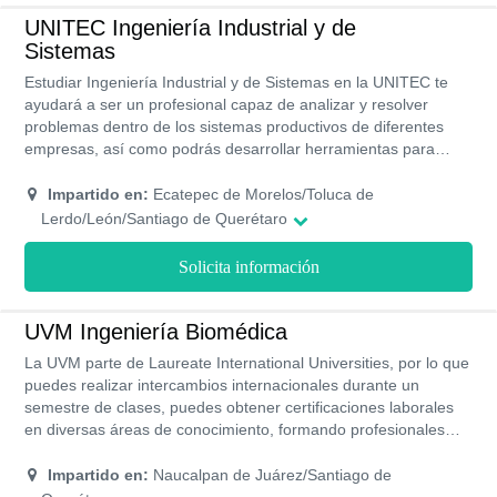
UNITEC Ingeniería Industrial y de
Sistemas
Estudiar Ingeniería Industrial y de Sistemas en la UNITEC te
ayudará a ser un profesional capaz de analizar y resolver
problemas dentro de los sistemas productivos de diferentes
empresas, así como podrás desarrollar herramientas para
mejorar los procesos de producción y de administración. Ser
egresado de la UNITEC es un privilegio ya que te permitirá
Impartido en:
Ecatepec de Morelos/Toluca de
conseguir grandes oportunidades para tu crecimiento
Lerdo/León/Santiago de Querétaro
profesional.
Solicita información
UVM Ingeniería Biomédica
La UVM parte de Laureate International Universities, por lo que
puedes realizar intercambios internacionales durante un
semestre de clases, puedes obtener certificaciones laborales
en diversas áreas de conocimiento, formando profesionales
con la experiencia necesaria para desarrollarse en cualquier
campo laboral de su competencia, los programas académicos
Impartido en:
Naucalpan de Juárez/Santiago de
tiene validez oficial y reconocimiento de la más alta calidad