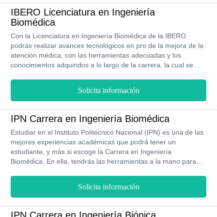
IBERO Licenciatura en Ingeniería
Biomédica
Con la Licenciatura en Ingeniería Biomédica de la IBERO
podrás realizar avances tecnológicos en pro de la mejora de la
atención médica, con las herramientas adecuadas y los
conocimientos adquiridos a lo largo de la carrera, la cual se
imparte a través de 8 semestres, es decir 4 años, donde lo
harás en la modalidad Presencial, contando con los múltiples
Solicita información
beneficios que la misma posee, convirtiéndote en líder de
vanguardia en lo que al campo tecnológico del sector salud y
biomédico se refiere.
IPN Carrera en Ingeniería Biomédica
Estudiar en el Instituto Politécnico Nacional (IPN) es una de las
mejores experiencias académicas que podrá tener un
estudiante, y más si escoge la Carrera en Ingeniería
Biomédica. En ella, tendrás las herramientas a la mano para
construir un mejor futuro gracias a las grandes ventajas que te
brinda. Entre ellas, destaca los bajos costos, dando un total de
Solicita información
$11,350 MXN por la carrera completa. Su Plan de Estudio está
elaborado bajo los más adecuados estándares de calidad
académica para que los estudiantes profundicen en temas
IPN Carrera en Ingeniería Biónica