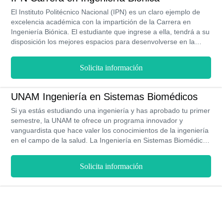
complejos y obtengan lo necesario al momento de ejercer esta
El Instituto Politécnico Nacional (IPN) es un claro ejemplo de
profesión. Tiene una duración de 4 años y se imparte en la
excelencia académica con la impartición de la Carrera en
modalidad presencial.
Ingeniería Biónica. El estudiante que ingrese a ella, tendrá a su
disposición los mejores espacios para desenvolverse en la
carrera, como también las herramientas necesarias para
aprender todo acerca de esta. Los costos, al ser voluntarios, no
Solicita información
están sujetos a una obligatoriedad por parte del estudiante. Su
Plan de Estudio y la malla curricular que lo sustenta, está
considerado como el mejor de todas las universidades
UNAM Ingeniería en Sistemas Biomédicos
mexicanas y consta de 10 semestres, que se imparten en la
Si ya estás estudiando una ingeniería y has aprobado tu primer
modalidad escolarizada.
semestre, la UNAM te ofrece un programa innovador y
vanguardista que hace valer los conocimientos de la ingeniería
en el campo de la salud. La Ingeniería en Sistemas Biomédicos
se imparte en la sede principal de la UNAM, y consta de un
plan de estudio de 10 semestres. Representa una excelente
Solicita información
oportunidad profesional porque, además de ser una carrera
con un campo laboral amplio, podrás percibir un sueldo inicial
aproximado de $14,086 MXN.