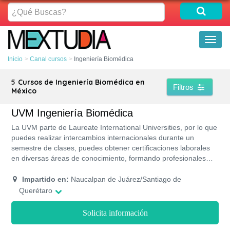
¿Qué
Buscas?
Toggl
naviga
Inicio
Canal cursos
Ingeniería Biomédica
5
Cursos de Ingeniería Biomédica en
Filtros
México
UVM Ingeniería Biomédica
La UVM parte de Laureate International Universities, por lo que
puedes realizar intercambios internacionales durante un
semestre de clases, puedes obtener certificaciones laborales
en diversas áreas de conocimiento, formando profesionales
con la experiencia necesaria para desarrollarse en cualquier
campo laboral de su competencia, los programas académicos
Impartido en:
Naucalpan de Juárez/Santiago de
tiene validez oficial y reconocimiento de la más alta calidad
Querétaro
educativa.
Solicita información