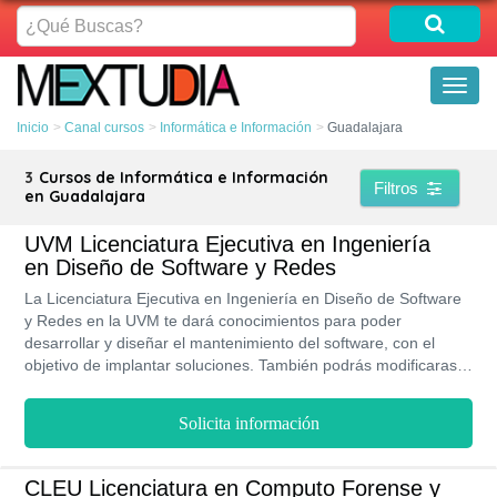
¿Qué
Buscas?
Toggl
naviga
Inicio
Canal cursos
Informática e Información
Guadalajara
3
Cursos de Informática e Información
Filtros
en Guadalajara
UVM Licenciatura Ejecutiva en Ingeniería
en Diseño de Software y Redes
La Licenciatura Ejecutiva en Ingeniería en Diseño de Software
y Redes en la UVM te dará conocimientos para poder
desarrollar y diseñar el mantenimiento del software, con el
objetivo de implantar soluciones. También podrás modificaras
la información personal para hacerla más útil en un entorno
local, para mejorar la competitividad, facilitar el acceso a redes
Solicita información
a nivel mundial, y así obtener información de cualquier manera.
Además cuenta con una modalidad tanto presencial como en
línea.
CLEU Licenciatura en Computo Forense y