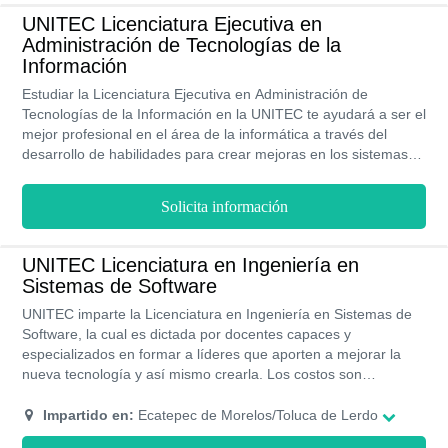
UNITEC Licenciatura Ejecutiva en
Administración de Tecnologías de la
Información
Estudiar la Licenciatura Ejecutiva en Administración de
Tecnologías de la Información en la UNITEC te ayudará a ser el
mejor profesional en el área de la informática a través del
desarrollo de habilidades para crear mejoras en los sistemas
de la información de cualquier empresa. La UNITEC te ofrece
un plan de estudio con horario flexible con el fin de que puedas
Solicita información
trabajar y estudiar.
UNITEC Licenciatura en Ingeniería en
Sistemas de Software
UNITEC imparte la Licenciatura en Ingeniería en Sistemas de
Software, la cual es dictada por docentes capaces y
especializados en formar a líderes que aporten a mejorar la
nueva tecnología y así mismo crearla. Los costos son
accesibles para la población estudiantil; sin embargo, la
UNITEC ofrece además hasta un 30% de descuento sobre el
Impartido en:
Ecatepec de Morelos/Toluca de Lerdo
costo de la colegiatura. Todos los programas de estudios