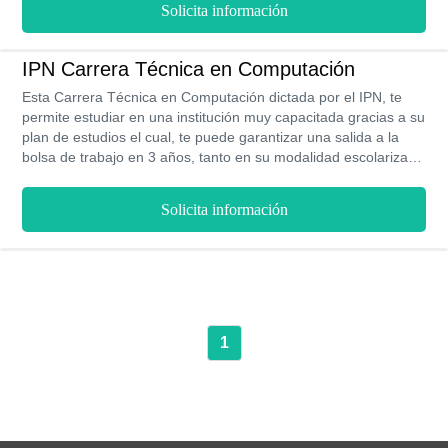
cuentan con Reconocimiento Validez Oficial de Estudios y
Solicita información
acreditación de la SEP.
IPN Carrera Técnica en Computación
Esta Carrera Técnica en Computación dictada por el IPN, te
permite estudiar en una institución muy capacitada gracias a su
plan de estudios el cual, te puede garantizar una salida a la
bolsa de trabajo en 3 años, tanto en su modalidad escolarizada
como en la no escolarizada. Es decir, gracias a tus habilidades
de programador, auxiliar, diseñador o simplemente realizar un
Solicita información
mantenimiento, te permitirá acceder a ser un profesional muy
preparado y lo mejor es que puedes estudiar esta carrera por
un muy bajo costo.
1