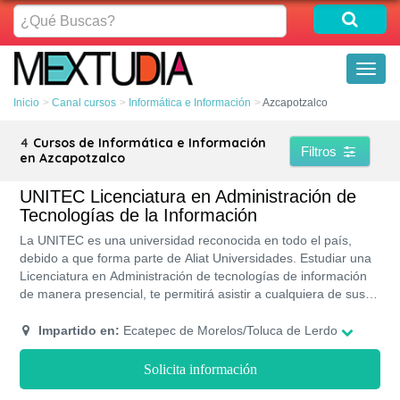
¿Qué
Buscas?
Toggl
naviga
Inicio
Canal cursos
Informática e Información
Azcapotzalco
4
Cursos de Informática e Información
Filtros
en Azcapotzalco
UNITEC Licenciatura en Administración de
Tecnologías de la Información
La UNITEC es una universidad reconocida en todo el país,
debido a que forma parte de Aliat Universidades. Estudiar una
Licenciatura en Administración de tecnologías de información
de manera presencial, te permitirá asistir a cualquiera de sus
campus ubicados en todo el país. Sus costos son muy
accesibles ya que te ofrece la exoneración del monto de
Impartido en:
Ecatepec de Morelos/Toluca de Lerdo
inscripción y planes de pago para las mensualidades. Recibirás
una titulación con reconocimiento y validez de la SEP.
Solicita información