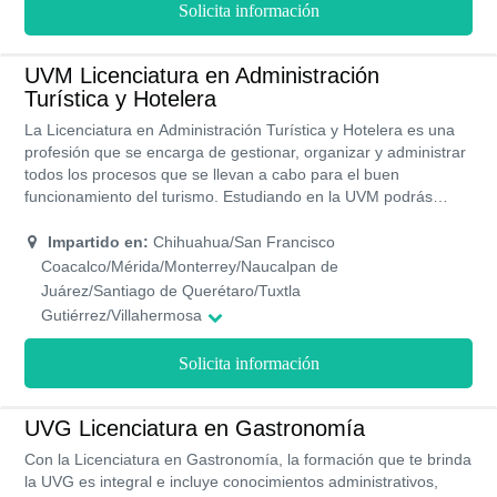
Solicita información
UVM Licenciatura en Administración
Turística y Hotelera
La Licenciatura en Administración Turística y Hotelera es una
profesión que se encarga de gestionar, organizar y administrar
todos los procesos que se llevan a cabo para el buen
funcionamiento del turismo. Estudiando en la UVM podrás
aprender a evaluar todos los factores socioeconómicos que
influyen dentro de las actividades turísticas de un país. Esta
Impartido en:
Chihuahua/San Francisco
licenciatura tiene un plan de estudio de 9 semestres, por lo
Coacalco/Mérida/Monterrey/Naucalpan de
tanto, obtienes el título en cuatro años y medio. Este pregrado
Juárez/Santiago de Querétaro/Tuxtla
está disponible en 17 campus de la UVM.
Gutiérrez/Villahermosa
Solicita información
UVG Licenciatura en Gastronomía
Con la Licenciatura en Gastronomía, la formación que te brinda
la UVG es integral e incluye conocimientos administrativos,