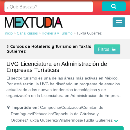
¿Qué
Buscas?
Toggl
naviga
Inicio
Canal cursos
Hotelería y Turismo
Tuxtla Gutiérrez
3
Cursos de Hotelería y Turismo en Tuxtla
Filtros
Gutiérrez
UVG Licenciatura en Administración de
Empresas Turísticas
El sector turismo es una de las áreas más activas en México.
Por está razón, la UVG ha diseñado un programa de estudios
actualizado a las nuevas tendencias tecnológicas y de
organización en la Licenciatura en Administración de Empresas
Turísticas. La licenciatura se dicta con prácticas innovadoras
dentro de sus campus, en horarios cómodos y con la
Impartido en:
Campeche/Coatzacoa/Comitán de
orientación de profesores capacitados.
Domínguez/Pichucalco/Tapachula de Córdova y
Ordoñez/Tuxtla Gutiérrez/Villahermosa/Tuxtla Gutiérrez