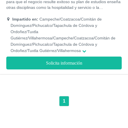
para que el negocio resulte exitoso su plan de estudios enseña
otras disciplinas como la hospitalidad y servicio o la
comunicación. La comida representa gran parte de lo que son
las personas de cierto lugar, por lo que la preparación de
Impartido en:
Campeche/Coatzacoa/Comitán de
alguien que estudia gastronomía va más allá de lo técnico y lo
Domínguez/Pichucalco/Tapachula de Córdova y
manual, con un programa de emprendimiento, la UVG busca
Ordoñez/Tuxtla
despertar el espíritu emprendedor con un impacto social
Gutiérrez/Villahermosa/Campeche/Coatzacoa/Comitán de
positivo en los estudiantes, también alianzas con diversas
Domínguez/Pichucalco/Tapachula de Córdova y
empresas para que, a través de empleos de tiempo parcial y
Ordoñez/Tuxtla Gutiérrez/Villahermosa
prácticas profesionales, los estudiantes puedan desarrollar
competencias y tengan acceso a oportunidades de empleo.
Solicita información
1