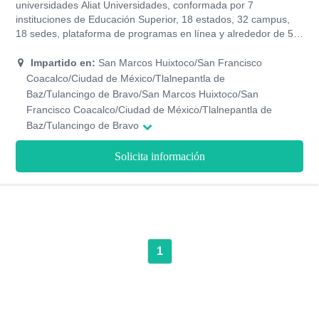
universidades Aliat Universidades, conformada por 7
instituciones de Educación Superior, 18 estados, 32 campus,
18 sedes, plataforma de programas en línea y alrededor de 50
mil estudiantes, te brinda ese respaldo que necesitas como
estudiante y egresado de su institución, siendo un profesional
Impartido en:
San Marcos Huixtoco/San Francisco
reconocido y formado con educación de calidad y docentes
Coacalco/Ciudad de México/Tlalnepantla de
multidisciplinarios en cada área, además te da beneficios de
Baz/Tulancingo de Bravo/San Marcos Huixtoco/San
empleo en grandes empresas y acompañamientos durante
Francisco Coacalco/Ciudad de México/Tlalnepantla de
toda tu carrera, para tu Licenciatura en Gastronomía en su
Baz/Tulancingo de Bravo
modalidad presencial, podrás culminar la misma en un periodo
de 3 años dividido en 9 cuatrimestres donde conocerás todas
Solicita información
esas técnicas que necesitarás para alcanzar el éxito en tu
carrera.
1