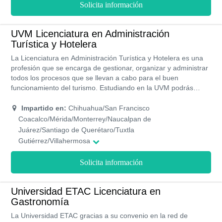
Solicita información
UVM Licenciatura en Administración
Turística y Hotelera
La Licenciatura en Administración Turística y Hotelera es una
profesión que se encarga de gestionar, organizar y administrar
todos los procesos que se llevan a cabo para el buen
funcionamiento del turismo. Estudiando en la UVM podrás
aprender a evaluar todos los factores socioeconómicos que
influyen dentro de las actividades turísticas de un país. Esta
Impartido en:
Chihuahua/San Francisco
licenciatura tiene un plan de estudio de 9 semestres, por lo
Coacalco/Mérida/Monterrey/Naucalpan de
tanto, obtienes el título en cuatro años y medio. Este pregrado
Juárez/Santiago de Querétaro/Tuxtla
está disponible en 17 campus de la UVM.
Gutiérrez/Villahermosa
Solicita información
Universidad ETAC Licenciatura en
Gastronomía
La Universidad ETAC gracias a su convenio en la red de