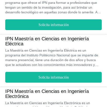
programa que ofrece el IPN para formar a profesionales que
tengan un sentido de la investigación, para así brindar un
desarrollo tecnológico en aquellas zonas donde lo amerite. Así
mismo, contribuir en la creación de nuevas tecnologías con
sistemas analógicos o digitales. Es un posgrado que se imparte
Solicita información
de forma presencial y tiene una duración de 2 años. Un
profesional con Maestría de Ciencias en Ingeniería
Microelectrónica puede llegar a tener una ganancia, teniendo
IPN Maestría en Ciencias en Ingeniería
experiencia en el campo laboral de,$ 209,400 MXN al año.
Eléctrica
La Maestría en Ciencias en Ingeniería Eléctrica es un
programa del Instituto Politécnico Nacional que se imparte de
manera presencial, tiene una duración de dos años y busca
que te actualices con los conocimientos más innovadores y
apropiados en materia de sistemas eléctricos aplicados a la
ingeniería. Los costos son bastante bajos por tratarse de una
Solicita información
institución pública. Ofrece becas y bolsa de trabajo a los
alumnos. El proceso de admisión se realiza anualmente y
cuenta con las mejores instalaciones en lo que se refiere a
IPN Maestría en Ciencias en Ingeniería
laboratorios y talleres.
Electrónica
La Maestría en Ciencias en Ingeniería Electrónica es un