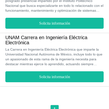
posgrado presencial impartido por el Instituto Politécnico
Nacional que busca especializarte en todo lo relacionado con el
funcionamiento, mantenimiento y optimización de sistemas
electrónicos. Puedes estudiarlo en la sede principal del IPN
durante 2 años (4 semestres) y así obtener el título de maestro
Solicita información
que te brindará mejores oportunidades en el mundo laboral.
UNAM Carrera en Ingeniería Eléctrica
Electrónica
La Carrera en Ingeniería Eléctrica Electrónica que imparte la
Universidad Nacional Autónoma de México, incluye todo lo que
un apasionado de esta rama de la ingeniería necesita para
destacar mientras ejerce lo aprendido, actuando siempre
desde la ética y el conocimiento profundo de los métodos más
eficaces para el diseño, planeación, creación y programación
Solicita información
de nuevas tecnologías y para operar la ya existente. Por medio
de este plan de estudios se promueve la capacidad de
adaptarse a las nuevas demandas y a los cambios que se
suscitan constantemente, hecho que permite avivar el espíritu
creativo e innovador de sus estudiantes.