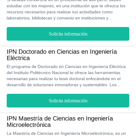
estudiar con los mejores, en una institución que te ofrezca los
recursos necesarios para realizar tus actividades como
laboratorios, bibliotecas y convenio en instituciones y
organizaciones a nivel nacional e internacional y que pueda
prestarte el apoyo financiero para pagar tus colegiaturas. Todo
Solicita información
esto y más, lo puedes obtener al estudiar durante 4 años y de
forma presencial la carrera de Ingeniería Mecatrónica en la
Universidad Iberoamericana.
IPN Doctorado en Ciencias en Ingeniería
Eléctrica
El programa de Doctorado en Ciencias en Ingeniería Eléctrica
del Instituto Politécnico Nacional te ofrece las herramientas
necesarias para realizar tu tesis doctoral enfocándote en el
desarrollo de soluciones innovadoras y sustentables. Los
costos son increíblemente bajos y además cuenta con el
beneficio de becas. Este doctorado podrás cursarlo de manera
Solicita información
presencial y en un tiempo de 4 años, mejorará tu salario en un
64% y es dictado en su sede ubicada en Gustavo A. Madero.
IPN Maestría de Ciencias en Ingeniería
Microelectrónica
La Maestría de Ciencias en Ingeniería Microelectrónica, es un