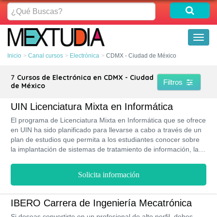
¿Qué
Buscas?
Toggl
naviga
Inicio
Canal cursos
Electrónica
CDMX - Ciudad de México
7
Cursos de Electrónica en CDMX - Ciudad
Filtros
de México
UIN Licenciatura Mixta en Informática
El programa de Licenciatura Mixta en Informática que se ofrece
en UIN ha sido planificado para llevarse a cabo a través de un
plan de estudios que permita a los estudiantes conocer sobre
la implantación de sistemas de tratamiento de información, la
selección de aplicaciones tecnológicas innovadoras y la gestión
de proyectos informáticos con una visión de negocio ética y
Solicita información
proactiva. Se estudia en 3 años en la modalidad semipresencial
y su costo total no supera los $100,000 MXN.
IBERO Carrera de Ingeniería Mecatrónica
Si deseas convertirte en un profesional de alto perfil, debes