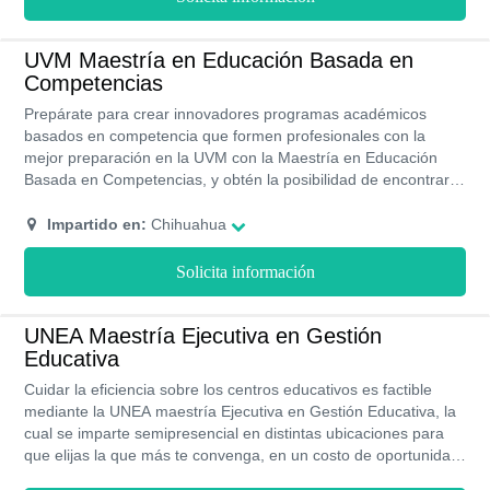
UVM Maestría en Educación Basada en
Competencias
Prepárate para crear innovadores programas académicos
basados en competencia que formen profesionales con la
mejor preparación en la UVM con la Maestría en Educación
Basada en Competencias, y obtén la posibilidad de encontrar
un empleo bien remunerado, ya que esta universidad es una
de las preferidas por los empleadores, consigue becas
Impartido en:
Chihuahua
académicas deportivas y culturales, así como la oportunidad
estudiar en la modalidad que más se ajuste a tus necesidades,
Solicita información
no olvides que la UVM también tiene un programa de
revalidación de estudios para que continúes sin contratiempos.
UNEA Maestría Ejecutiva en Gestión
Educativa
Cuidar la eficiencia sobre los centros educativos es factible
mediante la UNEA maestría Ejecutiva en Gestión Educativa, la
cual se imparte semipresencial en distintas ubicaciones para
que elijas la que más te convenga, en un costo de oportunidad
y con medidas de financiamiento.