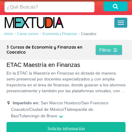
¿Qué
Buscas?
Toggl
naviga
Inicio
Canal cursos
Economía y Finanzas
Coacalco
3
Cursos de Economía y Finanzas en
Filtros
Coacalco
ETAC Maestría en Finanzas
En la ETAC la Maestría en Finanzas es dictada de manera
semi presencial por docentes especializados y con amplia
trayectoria en el área de finanzas, donde guiaran a los alumnos
presencialmente y también por las plataformas virtuales, con el
fin de brindarles la oportunidad a personas que trabajen y
deseen estudiar al mismo tiempo.
Impartido en:
San Marcos Huixtoco/San Francisco
Coacalco/Ciudad de México/Tlalnepantla de
Baz/Tulancingo de Bravo
Solicita información