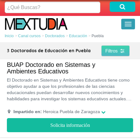
¿Qué
Buscas?
Toggl
naviga
Inicio
Canal cursos
Doctorados
Educación
Puebla
3
Doctorados de Educación en Puebla
Filtros
BUAP Doctorado en Sistemas y
Ambientes Educativos
El Doctorado en Sistemas y Ambientes Educativos tiene como
objetivo ayudar a que los profesionales de las ciencias
educacionales puedan desarrollar nuevos conocimientos y
habilidades para investigar los sistemas educativos actuales.
Estudiando este posgrado en la BUAP podrás desarrollar
nuevos métodos de aprendizaje para así innovador los
Impartido en:
Heroica Puebla de Zaragoza
programas educativos que se imparten en las instituciones y
centros escolares. Este doctorado lo podrás ver de forma
Solicita información
presencial y tiene una duración de tres años.