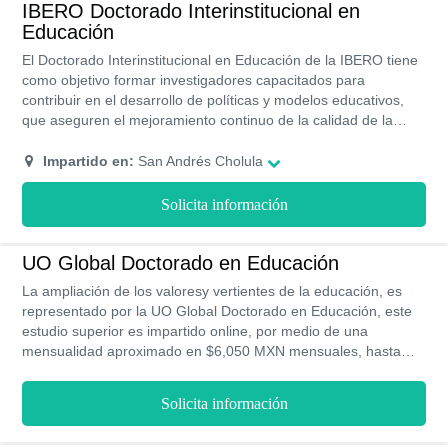
IBERO Doctorado Interinstitucional en
Educación
El Doctorado Interinstitucional en Educación de la IBERO tiene
como objetivo formar investigadores capacitados para
contribuir en el desarrollo de políticas y modelos educativos,
que aseguren el mejoramiento continuo de la calidad de la
educación en la población. Tiene una duración de tres años y
medio en su modalidad presencial, donde podrás contar con
Impartido en:
San Andrés Cholula
becas y ayudas financieras que hacen accesible el programa.
Solicita información
UO Global Doctorado en Educación
La ampliación de los valoresy vertientes de la educación, es
representado por la UO Global Doctorado en Educación, este
estudio superior es impartido online, por medio de una
mensualidad aproximado en $6,050 MXN mensuales, hasta
finalizar la duración de 6 meses en la que se desarrollan estos
temas de estudios innovadores.
Solicita información