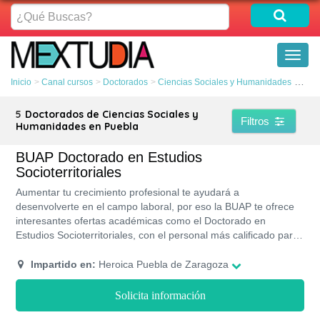
¿Qué
Buscas?
Toggl
naviga
Inicio
Canal cursos
Doctorados
Ciencias Sociales y Humanidades
Pueb
5
Doctorados de Ciencias Sociales y
Filtros
Humanidades en Puebla
BUAP Doctorado en Estudios
Socioterritoriales
Aumentar tu crecimiento profesional te ayudará a
desenvolverte en el campo laboral, por eso la BUAP te ofrece
interesantes ofertas académicas como el Doctorado en
Estudios Socioterritoriales, con el personal más calificado para
impartir las diferentes especialidades, la universidad cuenta
con instalaciones que incluyen su propia biblioteca y 4 museos
Impartido en:
Heroica Puebla de Zaragoza
a la disposición de sus estudiantes, y la garantía de validez
oficial en todos sus programas con la excelencia académica
Solicita información
que los caracteriza.