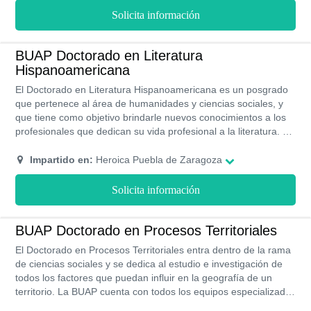
Solicita información
BUAP Doctorado en Literatura
Hispanoamericana
El Doctorado en Literatura Hispanoamericana es un posgrado
que pertenece al área de humanidades y ciencias sociales, y
que tiene como objetivo brindarle nuevos conocimientos a los
profesionales que dedican su vida profesional a la literatura. La
BUAP cuenta con todas las herramientas necesarias para que
tengas habilidades de investigación y de crítica para analizar
Impartido en:
Heroica Puebla de Zaragoza
con mayor profundidad la literatura hispanoamericana. Este es
un doctorado que se imparte de forma presencial en la BUAP y
Solicita información
que tiene una duración aproximada de 4 años.
BUAP Doctorado en Procesos Territoriales
El Doctorado en Procesos Territoriales entra dentro de la rama
de ciencias sociales y se dedica al estudio e investigación de
todos los factores que puedan influir en la geografía de un
territorio. La BUAP cuenta con todos los equipos especializados
para que puedas aprender los diferentes métodos científicos