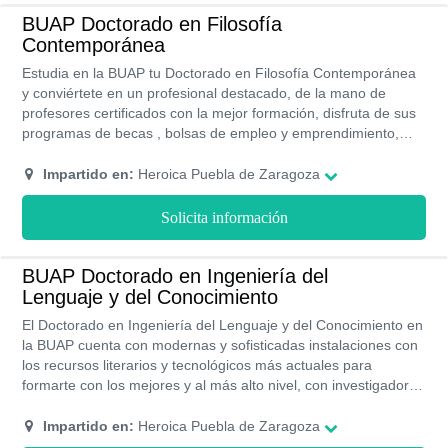
BUAP Doctorado en Filosofía
Contemporánea
Estudia en la BUAP tu Doctorado en Filosofía Contemporánea
y conviértete en un profesional destacado, de la mano de
profesores certificados con la mejor formación, disfruta de sus
programas de becas , bolsas de empleo y emprendimiento,
disfrutando de excelentes instalaciones y con el aval en todos
programas académicos por La Asociación Nacional de
Impartido en:
Heroica Puebla de Zaragoza
Universidades e Instituciones de Educación Superior,
(ANUIES).
Solicita información
BUAP Doctorado en Ingeniería del
Lenguaje y del Conocimiento
El Doctorado en Ingeniería del Lenguaje y del Conocimiento en
la BUAP cuenta con modernas y sofisticadas instalaciones con
los recursos literarios y tecnológicos más actuales para
formarte con los mejores y al más alto nivel, con investigadores
de excelencia académica, programas adaptados a las
realidades actuales y con grandes beneficios estudiantiles para
Impartido en:
Heroica Puebla de Zaragoza
todos sus alumnos.