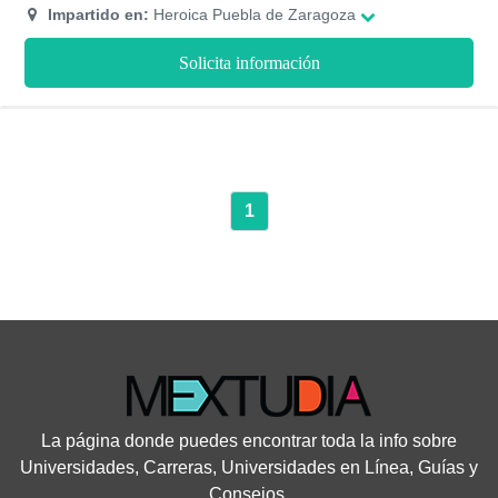
con el fin de que puedas realizar todos los estudios necesarios
Impartido en:
Heroica Puebla de Zaragoza
sobre todo lo relacionado a los procesos territoriales. Este es
un posgrado que se imparte bajo la modalidad presencial y
Solicita información
tiene una duración de ocho semestres.
1
La página donde puedes encontrar toda la info sobre
Universidades, Carreras, Universidades en Línea, Guías y
Consejos.