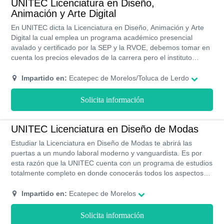
UNITEC Licenciatura en Diseño,
Animación y Arte Digital
En UNITEC dicta la Licenciatura en Diseño, Animación y Arte
Digital la cual emplea un programa académico presencial
avalado y certificado por la SEP y la RVOE, debemos tomar en
cuenta los precios elevados de la carrera pero el instituto
brinda la oportunidad de becas de hasta el 50%.
Impartido en:
Ecatepec de Morelos/Toluca de Lerdo
Solicita información
UNITEC Licenciatura en Diseño de Modas
Estudiar la Licenciatura en Diseño de Modas te abrirá las
puertas a un mundo laboral moderno y vanguardista. Es por
esta razón que la UNITEC cuenta con un programa de estudios
totalmente completo en donde conocerás todos los aspectos
importantes de esta carrera. Los costos son un poco elevados
pero con dedicación podrás obtener una beca académica que
Impartido en:
Ecatepec de Morelos
te otorga hasta un 30% de descuento sobre el monto de la
colegiatura.
Solicita información