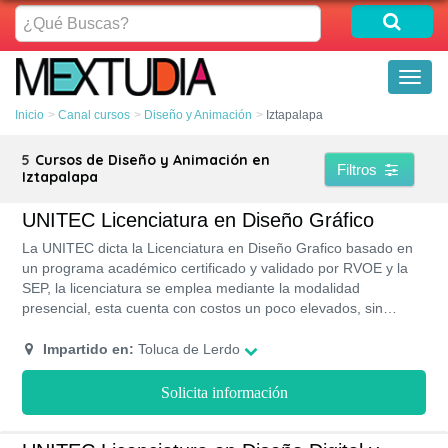
¿Qué
Buscas?
Toggl
naviga
Inicio
Canal cursos
Diseño y Animación
Iztapalapa
5
Cursos de Diseño y Animación en
Filtros
Iztapalapa
UNITEC Licenciatura en Diseño Gráfico
La UNITEC dicta la Licenciatura en Diseño Grafico basado en
un programa académico certificado y validado por RVOE y la
SEP, la licenciatura se emplea mediante la modalidad
presencial, esta cuenta con costos un poco elevados, sin
embargo, aplican una beca del 40% a los estudiantes mas
sobresalientes.
Impartido en:
Toluca de Lerdo
Solicita información