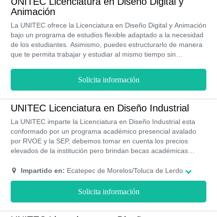
UNITEC Licenciatura en Diseño Digital y
Animación
La UNITEC ofrece la Licenciatura en Diseño Digital y Animación
bajo un programa de estudios flexible adaptado a la necesidad
de los estudiantes. Asimismo, puedes estructurarlo de manera
que te permita trabajar y estudiar al mismo tiempo sin
contratiempos. Es importante destacar que cuenta con un
excelente programa de becas y sus títulos poseen
Solicita información
Reconocimiento Validez Oficial de Estudios y acreditación de la
SEP.
UNITEC Licenciatura en Diseño Industrial
La UNITEC imparte la Licenciatura en Diseño Industrial esta
conformado por un programa académico presencial avalado
por RVOE y la SEP, debemos tomar en cuenta los precios
elevados de la institución pero brindan becas académicas
hasta del 30% para estudiantes con un récord académico
sobresaliente.
Impartido en:
Ecatepec de Morelos/Toluca de Lerdo
Solicita información