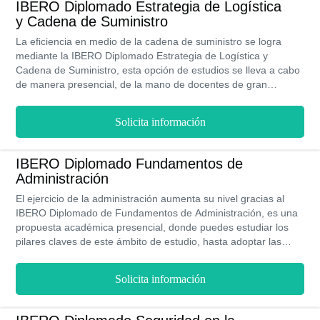
IBERO Diplomado Estrategia de Logística
en su sede ubicada en Álvaro Obregón.
y Cadena de Suministro
La eficiencia en medio de la cadena de suministro se logra
mediante la IBERO Diplomado Estrategia de Logística y
Cadena de Suministro, esta opción de estudios se lleva a cabo
de manera presencial, de la mano de docentes de gran
prestigio, justo como lo que representa la IBERO a nivel
laboral.
Solicita información
IBERO Diplomado Fundamentos de
Administración
El ejercicio de la administración aumenta su nivel gracias al
IBERO Diplomado de Fundamentos de Administración, es una
propuesta académica presencial, donde puedes estudiar los
pilares claves de este ámbito de estudio, hasta adoptar las
principales prácticas y ejercer mediante la bolsa de trabajo que
ofrece la universidad.
Solicita información