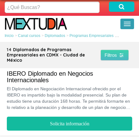
¿Qué
Buscas?
Toggl
naviga
Inicio
Canal cursos
Diplomados
Programas Empresariales
CDMX - Ciu
14
Diplomados de Programas
Empresariales en CDMX - Ciudad de
Filtros
México
IBERO Diplomado en Negocios
Internacionales
El Diplomado en Negociación Internacional ofrecido por el
IBERO es impartido bajo la modalidad presencial. Su plan de
estudio tiene una duración 168 horas. Te permitirá formarte en
lo relativo a la planeación y desarrollo de un plan de negocios
internacional utilizando las herramientas de comercialización
permitan a la empresa u organización insertarse en los
Solicita información
mercados globales. Se estima que los profesionales con este
diplomado incrementarían sus salarios entre unos $2,000.00 a
5,000.00MXN, y hasta podrías lograr un ascenso. Es dictado