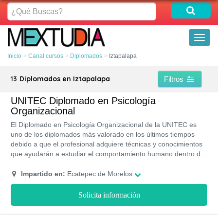
¿Qué
Buscas?
Toggl
naviga
Inicio
Canal cursos
Diplomados
Iztapalapa
13
Diplomados en Iztapalapa
Filtros
UNITEC Diplomado en Psicología
Organizacional
El Diplomado en Psicología Organizacional de la UNITEC es
uno de los diplomados más valorado en los últimos tiempos
debido a que el profesional adquiere técnicas y conocimientos
que ayudarán a estudiar el comportamiento humano dentro del
trabajo y a crear herramientas y programas para mejorar y
adaptar las interacciones laborales a los tiempos actuales. Este
Impartido en:
Ecatepec de Morelos
diplomado cuenta con tres asignaturas específicas para un
buen desarrollo de habilidades.
Solicita información