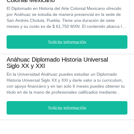
Colonial Mexicano
El Diplomado en Historia del Arte Colonial Mexicano ofrecido
por Anáhuac se estudia de manera presencial en la sede de
San Andrés Cholula, Puebla. Tiene una duración de siete
meses y su costo es de $ 61,750 MXN. El contenido abarca la
historia del arte y la arquitectura. La Salida Laboral comprende
ramas de la educación y el turismo; mientras que el sueldo
Solicita información
inicial es de aproximadamente $ 9,000 MXN mensuales.
Anáhuac Diplomado Historia Universal
Siglo XX y XXI
En la Universidad Anáhuac puedes estudiar un Diplomado
Historia Universal Siglo XX y XXI y darle valor a tu curriculum,
con apoyo financiero y en tan solo 6 meses puedes obtener tu
título en de la mano de profesionales calificados mediante
clases presenciales y en instalaciones modernas y que tendrán
los recursos para cuidar tu proceso de aprendizaje y tu
Solicita información
bienestar general.