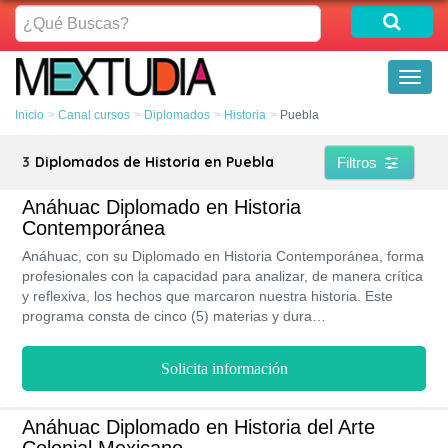
¿Qué
Buscas?
Toggl
naviga
Inicio
Canal cursos
Diplomados
Historia
Puebla
3
Diplomados de Historia en Puebla
Filtros
Anáhuac Diplomado en Historia
Contemporánea
Anáhuac, con su Diplomado en Historia Contemporánea, forma
profesionales con la capacidad para analizar, de manera crítica
y reflexiva, los hechos que marcaron nuestra historia. Este
programa consta de cinco (5) materias y dura
aproximadamente siete (7) meses. El costo total del Diplomado
es de $ 61,750 MXN y se estudia de manera presencial en la
Solicita información
Sede de Puebla.
Anáhuac Diplomado en Historia del Arte