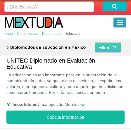
¿Qué
Buscas?
Toggl
naviga
Inicio
Canal cursos
Diplomados
Educación
3
Diplomados de Educación en México
Filtros
UNITEC Diplomado en Evaluación
Educativa
La educación es tan importante para en la superación de la
humanidad día a día, ya que, eleva el intelecto, el espíritu, los
valores, e enriquece la cultura y todo aquello que nos distingue
como seres humanos. Por lo tanto si buscas un buen
diplomado que te ayude con tu carrera y crecimiento laboral,
no dudes en conocer la oferta que te ofrece la UNITEC.
Impartido en:
Ecatepec de Morelos
Solicita información