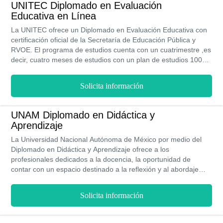
UNITEC Diplomado en Evaluación
Educativa en Línea
La UNITEC ofrece un Diplomado en Evaluación Educativa con
certificación oficial de la Secretaría de Educación Pública y
RVOE. El programa de estudios cuenta con un cuatrimestre ,es
decir, cuatro meses de estudios con un plan de estudios 100%
virtual y flexible que le permite a sus estudiante trabajar y
estudiar al mismo tiempo.
Solicita información
UNAM Diplomado en Didáctica y
Aprendizaje
La Universidad Nacional Autónoma de México por medio del
Diplomado en Didáctica y Aprendizaje ofrece a los
profesionales dedicados a la docencia, la oportunidad de
contar con un espacio destinado a la reflexión y al abordaje
profundo de los medios, técnicas y herramientas que se
emplean en la actualidad para optimizar el proceso de
Solicita información
enseñanza. A raíz de los conocimientos suministrados en este
diplomado, los participantes del mismo, obtienen nuevos
métodos que les permiten alcanzar sus objetivos dentro del