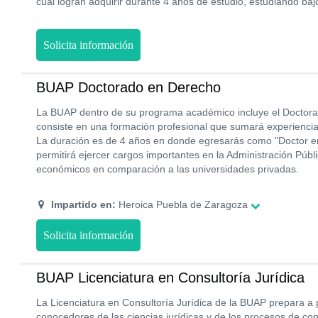
cual logran adquirir durante 4 años de estudio, estudiando baj
Solicita información
BUAP Doctorado en Derecho
La BUAP dentro de su programa académico incluye el Doctora
consiste en una formación profesional que sumará experiencia
La duración es de 4 años en donde egresarás como "Doctor e
permitirá ejercer cargos importantes en la Administración Públ
económicos en comparación a las universidades privadas.
Impartido en:
Heroica Puebla de Zaragoza
Solicita información
BUAP Licenciatura en Consultoría Jurídica
La Licenciatura en Consultoría Jurídica de la BUAP prepara a 
conocedores de las ciencias jurídicas y de los procesos de con