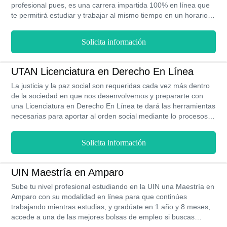
profesional pues, es una carrera impartida 100% en línea que
te permitirá estudiar y trabajar al mismo tiempo en un horario
flexible. Sus costos son razonables y cuentan además con un
programa de becas académicas. Asimismo, todos sus
Solicita información
programas de estudios cuentan con Reconocimiento Validez
Oficial y acreditación de la SEP.
UTAN Licenciatura en Derecho En Línea
La justicia y la paz social son requeridas cada vez más dentro
de la sociedad en que nos desenvolvemos y prepararte con
una Licenciatura en Derecho En Línea te dará las herramientas
necesarias para aportar al orden social mediante lo procesos
jurídicos necesarios en defensa de quienes reclaman sus
derechos, Becas, financiamiento, bolsas de trabajo, horarios
Solicita información
flexibles y muchas otras ventajas podrás encontrar en la UTAN.
UIN Maestría en Amparo
Sube tu nivel profesional estudiando en la UIN una Maestría en
Amparo con su modalidad en línea para que continúes
trabajando mientras estudias, y gradúate en 1 año y 8 meses,
accede a una de las mejores bolsas de empleo si buscas