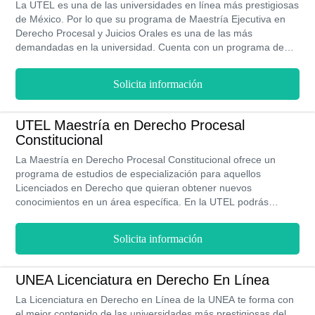
La UTEL es una de las universidades en línea más prestigiosas
de México. Por lo que su programa de Maestría Ejecutiva en
Derecho Procesal y Juicios Orales es una de las más
demandadas en la universidad. Cuenta con un programa de
estudios flexible adaptado a la necesitad del estudiante y,
además, los egresados cuentan con un certificado de doble
Solicita información
reconocimiento internacional en EEUU y México. Asimismo, te
ofrece un descuento de hasta el 50% sobre el costo del
programa.
UTEL Maestría en Derecho Procesal
Constitucional
La Maestría en Derecho Procesal Constitucional ofrece un
programa de estudios de especialización para aquellos
Licenciados en Derecho que quieran obtener nuevos
conocimientos en un área específica. En la UTEL podrás
acceder a precios realmente económicos y clases 100% en
línea que te permitirán estudiar y trabajar al mismo tiempo, una
Solicita información
gran ventaja para cumplir tus metas.
UNEA Licenciatura en Derecho En Línea
La Licenciatura en Derecho en Línea de la UNEA te forma con
el mejor contenido de las universidades más prestigiosas del