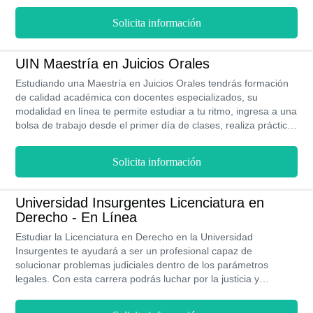
obtener mejores puestos de trabajo, además tu formación
estará a cargo de docentes reconocidos por su calidad
Solicita información
académica, también puedes obtener becas de hasta 50%
aplicada a tus colegiaturas durante toda la carrera, participa de
intercambios estudiantiles y de todas las actividades que tiene
UIN Maestría en Juicios Orales
la universidad para ti.
Estudiando una Maestría en Juicios Orales tendrás formación
de calidad académica con docentes especializados, su
modalidad en línea te permite estudiar a tu ritmo, ingresa a una
bolsa de trabajo desde el primer día de clases, realiza prácticas
profesionales para poner a prueba tus conocimientos, becas a
lo largo de los 5 cuatrimestres que dura la carrera, también
Solicita información
podrás revalidar tus materias sin costo adicional.
Universidad Insurgentes Licenciatura en
Derecho - En Línea
Estudiar la Licenciatura en Derecho en la Universidad
Insurgentes te ayudará a ser un profesional capaz de
solucionar problemas judiciales dentro de los parámetros
legales. Con esta carrera podrás luchar por la justicia y
defender los derechos humanos, lo cual servirá para que la
sociedad se mantenga bajo órdenes y normativas. Gracias a la