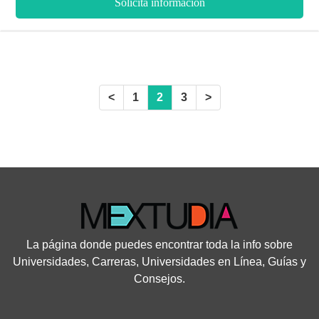
Solicita información
modalidad en línea podrás tener una flexibilidad de horarios, la
cual es una excelente oportunidad para ser profesional sin
abandonar tus compromisos laborales; también podrás
desarrollar habilidades tecnológicas.
<
1
2
3
>
La página donde puedes encontrar toda la info sobre
Universidades, Carreras, Universidades en Línea, Guías y
Consejos.