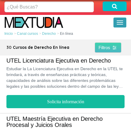
¿Qué
Buscas?
Toggl
naviga
Inicio
Canal cursos
Derecho
En línea
30
Cursos de Derecho En línea
Filtros
UTEL Licenciatura Ejecutiva en Derecho
Estudiar la La Licenciatura Ejecutiva en Derecho en la UTEL te
brindará, a través de enseñanzas prácticas y teóricas,
capacidades de análisis sobre las diferentes problemáticas
legales y las posibles soluciones dentro del campo de las leyes.
Ser egresado de esta carrera de la UTEL te ayudará a
conseguir oportunidades de trabajo en diversas instituciones de
Solicita información
mucha relevancia.
UTEL Maestría Ejecutiva en Derecho
Procesal y Juicios Orales