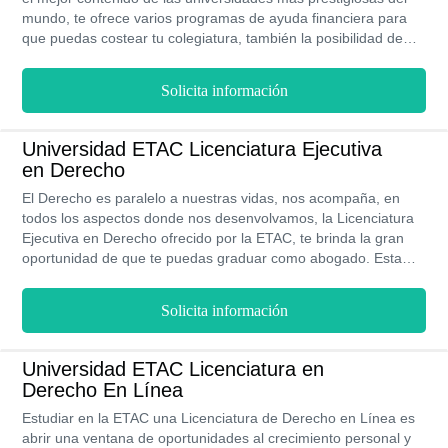
mundo, te ofrece varios programas de ayuda financiera para
que puedas costear tu colegiatura, también la posibilidad de
una doble titulación con carreras afines en un tiempo de 8
meses y podrás formar parte de unas de las instituciones de la
Solicita información
red aliat universidades con más de 50 años de experiencia
formando profesionales. Los costos de estudiar en la UNEA
son accesibles por lo que no puede dejar perder esta
Universidad ETAC Licenciatura Ejecutiva
oportunidad.
en Derecho
El Derecho es paralelo a nuestras vidas, nos acompaña, en
todos los aspectos donde nos desenvolvamos, la Licenciatura
Ejecutiva en Derecho ofrecido por la ETAC, te brinda la gran
oportunidad de que te puedas graduar como abogado. Esta
carrera esta dirigida a quienes tienen capacidad de análisis, así
como habilidades en la comunicación, pensamientos
Solicita información
estratégicos y por supuesto, también pasión por las leyes.
Estudiando en la ETAC, a través de su licenciatura ejecutiva,
tienes la posibilidad de obtener tu título en un tiempo muy
Universidad ETAC Licenciatura en
corto, con sus programas modulares así como personalizados,
Derecho En Línea
y además con horarios flexibles.
Estudiar en la ETAC una Licenciatura de Derecho en Línea es
abrir una ventana de oportunidades al crecimiento personal y