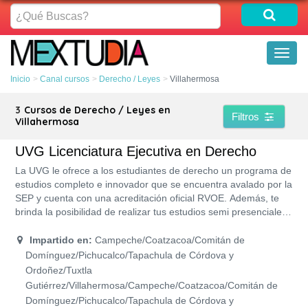
¿Qué
Buscas?
Toggl
naviga
Inicio
Canal cursos
Derecho / Leyes
Villahermosa
3
Cursos de Derecho / Leyes en
Filtros
Villahermosa
UVG Licenciatura Ejecutiva en Derecho
La UVG le ofrece a los estudiantes de derecho un programa de
estudios completo e innovador que se encuentra avalado por la
SEP y cuenta con una acreditación oficial RVOE. Además, te
brinda la posibilidad de realizar tus estudios semi presenciales,
lo que significa que puedes asistir a clases o estudiar desde la
comodidad de tu casa u oficina. Asimismo, sus programas de
Impartido en:
Campeche/Coatzacoa/Comitán de
estudios te permitirá obtener la titulación en 9 cuatrimestres
Domínguez/Pichucalco/Tapachula de Córdova y
recibiendo un plan de estudios completo y profesional. Los
Ordoñez/Tuxtla
costos de cada cuatrimestres son accesibles por lo que
Gutiérrez/Villahermosa/Campeche/Coatzacoa/Comitán de
estudiar no será un problema.
Domínguez/Pichucalco/Tapachula de Córdova y