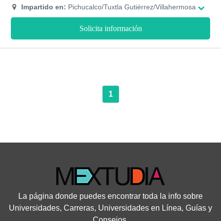
excelencia. La UVG es de las primeras universidades a nivel
Impartido en:
Pichucalco/Tuxtla Gutiérrez/Villahermosa
nacional en emitir certificados y títulos electrónicos en un
máximo de 6 meses, con programas académicos cuentan con
Solicita información
Reconocimiento de Validez Oficial de Estudios (RVOE) ante la
SEP.
1
La página donde puedes encontrar toda la info sobre
Universidades, Carreras, Universidades en Línea, Guías y
Consejos.