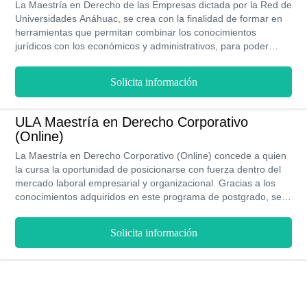
La Maestría en Derecho de las Empresas dictada por la Red de
Universidades Anáhuac, se crea con la finalidad de formar en
herramientas que permitan combinar los conocimientos
jurídicos con los económicos y administrativos, para poder
llevar a cabo proyectos que involucren la búsqueda de
alternativas y soluciones.
Solicita información
ULA Maestría en Derecho Corporativo
(Online)
La Maestría en Derecho Corporativo (Online) concede a quien
la cursa la oportunidad de posicionarse con fuerza dentro del
mercado laboral empresarial y organizacional. Gracias a los
conocimientos adquiridos en este programa de postgrado, se
obtiene pleno dominio acerca de los marcos jurídicos sobre los
que se sustenta el funcionamiento de las corporaciones tanto
Solicita información
nacional como internacionalmente. Todo lo que involucra a la
empresa desde su creación, pasando por su desarrollo, hasta
incluso si llega a ser pertinente, la extinción de la misma, pasa
por la manos del profesional en Derecho Corporativo. En este
sentido en esta maestría se adquieren facultades para
consolidar tu liderazgo dentro de la compañía.