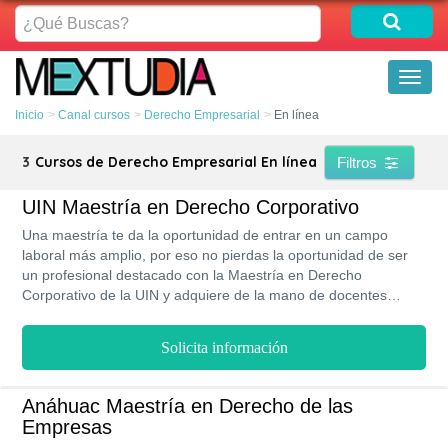
¿Qué
Buscas?
Toggl
naviga
Inicio
Canal cursos
Derecho Empresarial
En línea
3
Cursos de Derecho Empresarial En línea
Filtros
UIN Maestría en Derecho Corporativo
Una maestría te da la oportunidad de entrar en un campo
laboral más amplio, por eso no pierdas la oportunidad de ser
un profesional destacado con la Maestría en Derecho
Corporativo de la UIN y adquiere de la mano de docentes
reconocidos por su experiencia los conocimientos que te
permitirán sobresalir, Que las colegiaturas tampoco se
Solicita información
conviertan en una preocupación porque siempre contaras con
el apoyo económico de la universidad a lo largo del año y ocho
meses que dura la carrera y la comodidad de estudiar en línea
Anáhuac Maestría en Derecho de las
diseñando tu propio horario avanzando en tu aprendizaje al
Empresas
ritmo que tú decidas.