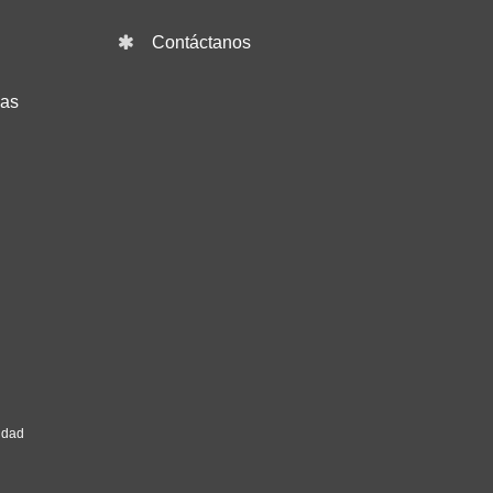
Contáctanos
das
idad