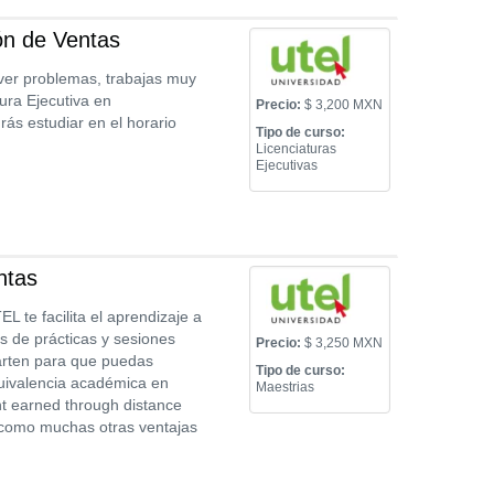
ón de Ventas
lver problemas, trabajas muy
tura Ejecutiva en
Precio:
$ 3,200 MXN
rás estudiar en el horario
Tipo de curso:
Licenciaturas
Ejecutivas
ntas
L te facilita el aprendizaje a
s de prácticas y sesiones
Precio:
$ 3,250 MXN
parten para que puedas
Tipo de curso:
quivalencia académica en
Maestrias
t earned through distance
í como muchas otras ventajas